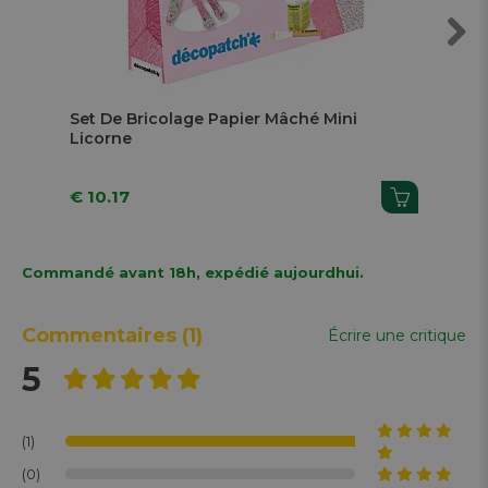
Next
Set De Bricolage Papier Mâché Mini
Go
Licorne
€ 10.17
€ 
Commandé avant 18h, expédié aujourdhui.
Commentaires
(1)
Écrire une critique
5
(1)
(0)