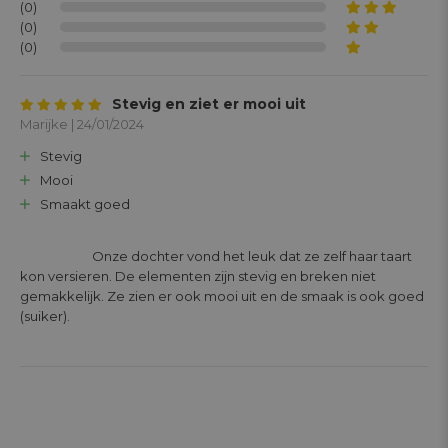
(0)
(0)
(0)
Stevig en ziet er mooi uit
Marijke | 24/01/2024
Stevig
Mooi
Smaakt goed
			Onze dochter vond het leuk dat ze zelf haar taart 
kon versieren. De elementen zijn stevig en breken niet 
gemakkelijk. Ze zien er ook mooi uit en de smaak is ook goed 
(suiker). 
