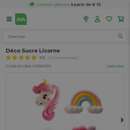
Livraison gratuite
 à partir de € 35
Retour 
gratuit
 dans votre magasin
Plus de  
50 magasins
Commandé avant 18h en semaine, 
expédié aujourd’hui.
Déco Sucre Licorne
5
/5
( 1 Commentaire(s))
Code produit 00664505
Lisez plus
Next