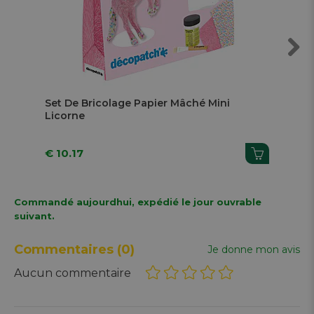
Next
Set De Bricolage Papier Mâché Mini
Go
Licorne
€ 10.17
€ 
Commandé aujourdhui, expédié le jour ouvrable
suivant.
Commentaires
(0)
Je donne mon avis
Aucun commentaire