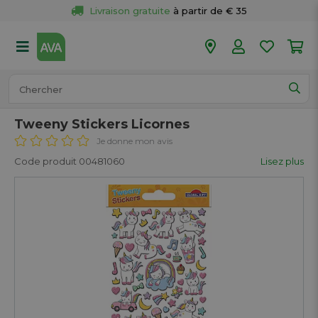
Livraison gratuite
 à partir de € 35
Retour 
gratuit
 dans votre magasin
Plus de  
50 magasins
Commandé avant 18h en semaine, 
expédié aujourd’hui.
Tweeny Stickers Licornes
Je donne mon avis
Code produit 00481060
Lisez plus