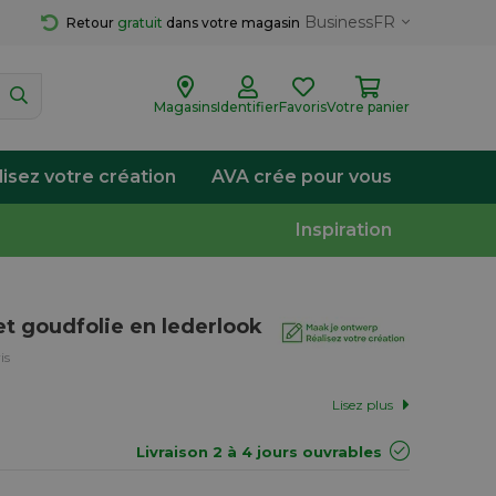
Business
FR
Retour 
gratuit
 dans votre magasin
Magasins
Identifier
Favoris
Votre panier
lisez votre création
AVA crée pour vous
Inspiration
et goudfolie en lederlook
is
Lisez plus
Livraison 2 à 4 jours ouvrables