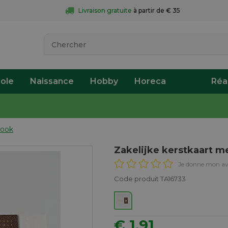
Livraison gratuite
 à partir de € 35
ole
Naissance
Hobby
Horeca
Réa
look
Zakelijke kerstkaart m
Je donne mon av
Code produit TA16733
€ 1,91