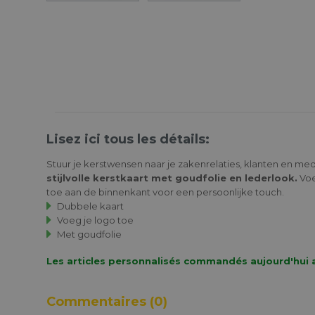
Lisez ici tous les détails:
Stuur je kerstwensen naar je zakenrelaties, klanten en 
stijlvolle kerstkaart met goudfolie en lederlook.
Voe
toe aan de binnenkant voor een persoonlijke touch.
Dubbele kaart
Voeg je logo toe
Met goudfolie
Les articles personnalisés commandés aujourd'hui a
Commentaires
(0)