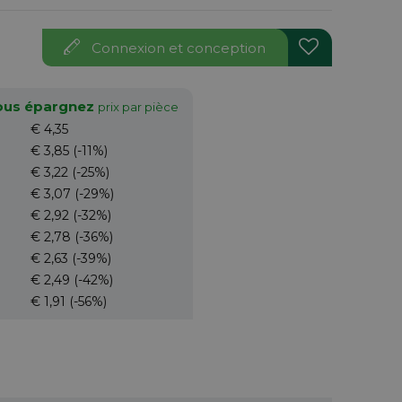
Connexion et conception
vous épargnez
prix par pièce
€ 4,35
€ 3,85
(-11%)
€ 3,22
(-25%)
€ 3,07
(-29%)
€ 2,92
(-32%)
€ 2,78
(-36%)
€ 2,63
(-39%)
€ 2,49
(-42%)
€ 1,91
(-56%)