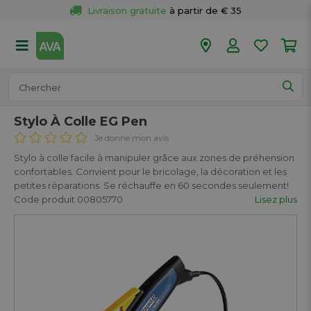
Livraison gratuite
 à partir de € 35
Retour 
gratuit
 dans votre magasin
Plus de  
50 magasins
Commandé avant 18h en semaine, 
expédié aujourd’hui.
Stylo À Colle EG Pen
Je donne mon avis
Stylo à colle facile à manipuler grâce aux zones de préhension
confortables. Convient pour le bricolage, la décoration et les
petites réparations. Se réchauffe en 60 secondes seulement!
Code produit 00805770
Lisez plus