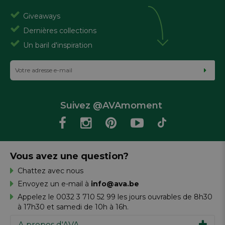
Giveaways
Dernières collections
Un baril d'inspiration
Suivez @AVAmoment
Vous avez une question?
Chattez avec nous
Envoyez un e-mail à
info@ava.be
Appelez le 0032 3 710 52 99 les jours ouvrables de 8h30
à 17h30 et samedi de 10h à 16h.
A propos d'AVA