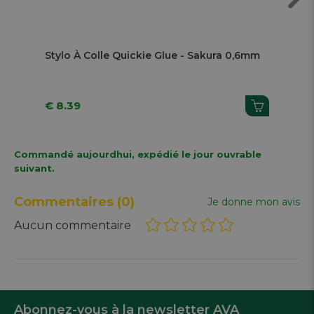
Next
Stylo À Colle Quickie Glue - Sakura 0,6mm
Sti
10
€ 8.39
€ 
Commandé aujourdhui, expédié le jour ouvrable
suivant.
Commentaires
(0)
Je donne mon avis
Aucun commentaire
Abonnez-vous à la newsletter AVA