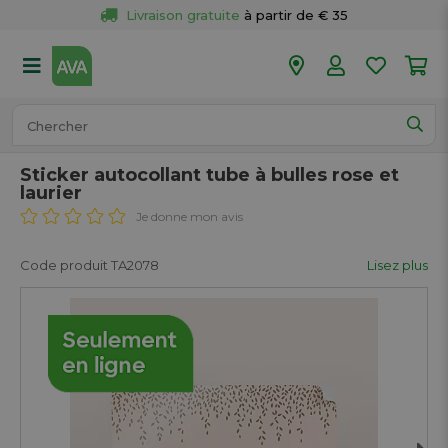
Livraison gratuite
 à partir de € 35
Retour 
gratuit
 dans votre magasin
Plus de  
50 magasins
Commandé avant 18h en semaine, 
expédié aujourd’hui.
Sticker autocollant tube à bulles rose et
laurier
Je donne mon avis
Code produit TA2078
Lisez plus