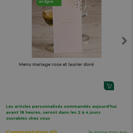
Next
Menu mariage rose et laurier doré
Fai
do
Les articles personnalisés commandés aujourd'hui
avant 18 heures, seront dans les 2 à 4 jours
ouvrables chez vous
Commentaires
(0)
Je donne mon avis