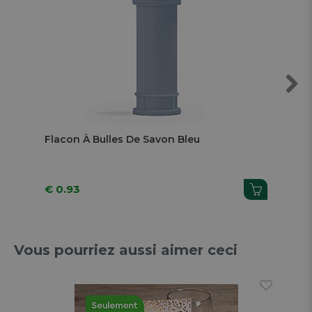
Next
Flacon À Bulles De Savon Bleu
Fla
€ 0.93
€ 
Vous pourriez aussi aimer ceci