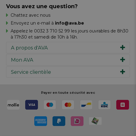
Vous avez une question?
Chattez avec nous
Envoyez un e-mail à
info@ava.be
Appelez le 0032 3 710 52 99 les jours ouvrables de 8h30
à 17h30 et samedi de 10h à 16h.
A propos d'AVA
Mon AVA
Notre histoire
Marques
Service clientèle
Inspiration
Travailler chez AVA
Chèque-cadeau
Magazine AVA Moment
Votre commande
Personal shopper
Magasins
Votre paiement
Payer en toute sécurité avec
Réalisez votre création
Resources
Votre livraison
Rédiger un commentaire
Retour
Réalisez votre création
Rappels de produits