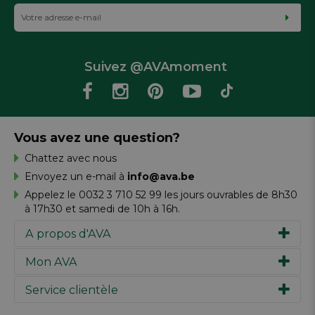
Suivez @AVAmoment
Vous avez une question?
Chattez avec nous
Envoyez un e-mail à
info@ava.be
Appelez le 0032 3 710 52 99 les jours ouvrables de 8h30
à 17h30 et samedi de 10h à 16h.
A propos d'AVA
Mon AVA
Notre histoire
Marques
Service clientèle
Inspiration
Travailler chez AVA
Chèque-cadeau
Magazine AVA Moment