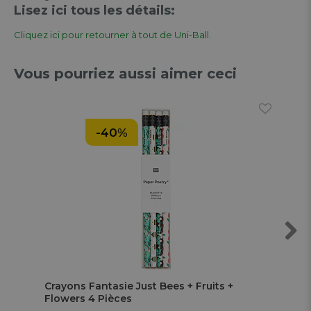
Lisez ici tous les détails:
Cliquez ici pour retourner à tout de Uni-Ball.
Vous pourriez aussi aimer ceci
-40%
Next
Crayons Fantasie Just Bees + Fruits +
Fri
Flowers 4 Pièces