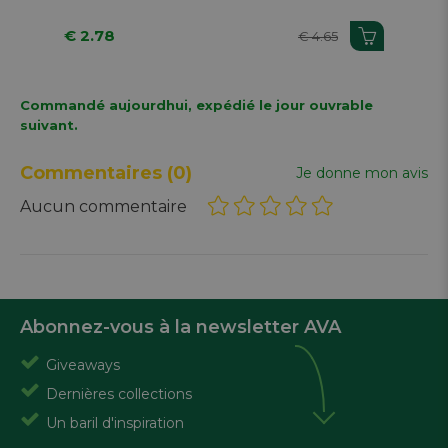
€ 2.78
€ 1
€ 4.65
Commandé aujourdhui, expédié le jour ouvrable
suivant.
Commentaires
(0)
Je donne mon avis
Aucun commentaire
Abonnez-vous à la newsletter AVA
Giveaways
Dernières collections
Un baril d'inspiration