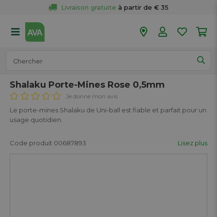
Livraison gratuite
 à partir de € 35
Retour 
gratuit
 dans votre magasin
Plus de  
50 magasins
Commandé avant 18h en semaine, 
expédié aujourd’hui.
Shalaku Porte-Mines Rose 0,5mm
Je donne mon avis
Le porte-mines Shalaku de Uni-ball est fiable et parfait pour un
usage quotidien.
Code produit 00687893
Lisez plus