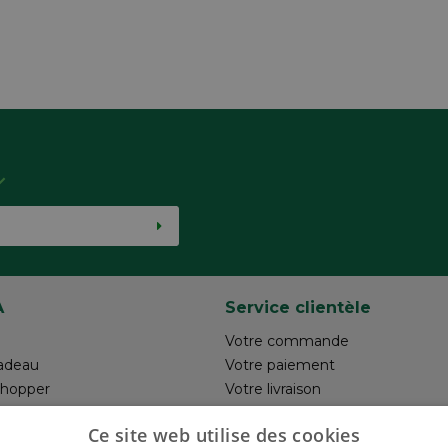
aartje gehouden als aandenken… 
A
Service clientèle
Votre commande
adeau
Votre paiement
shopper
Votre livraison
otre création
Retour
Ce site web utilise des cookies
un commentaire
Réalisez votre création