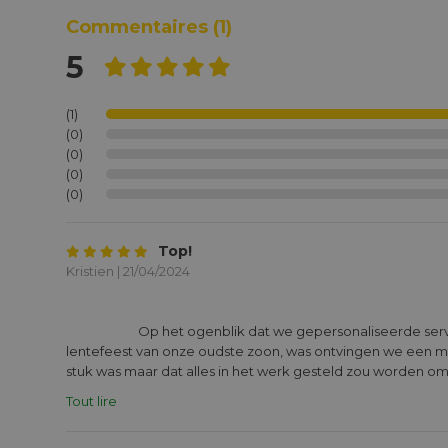
Commentaires
(1)
5
(1)
(0)
(0)
(0)
(0)
Top!
Kristien | 21/04/2024
			Op het ogenblik dat we gepersonaliseerde servetten bestelden voor het 
lentefeest van onze oudste zoon, was ontvingen we een mail
stuk was maar dat alles in het werk gesteld zou worden om d
Héél correct werden we op de hoogte gehouden en we on
Tout lire
dan tijdig in een stevige doos. De servetten waren prachtig
en dus een echte eyecatcher op het lentefeest. Eerlijk wa