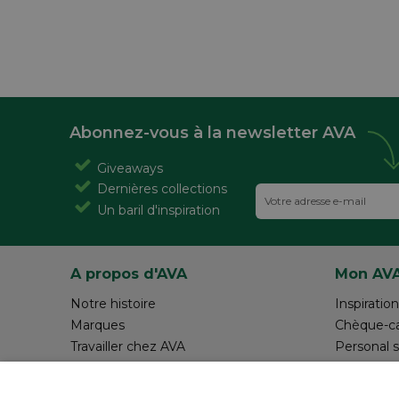
servetten ontvangen, en terecht! En heb nog een exempl
top! 

Abonnez-vous à la newsletter AVA
Giveaways
Dernières collections
Un baril d'inspiration
A propos d'AVA
Mon AV
Notre histoire
Inspiration
Marques
Chèque-c
Travailler chez AVA
Personal 
Magazine AVA Moment
Réalisez v
Magasins
Rédiger 