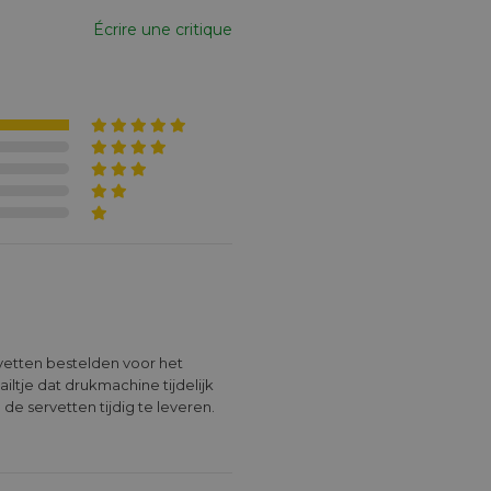
Écrire une critique
tje dat drukmachine tijdelijk 
e servetten tijdig te leveren. 
tvingen onze servetten meer 
 bedrukt, waren zeer kwalitatief 
ar: complimentjes over de 