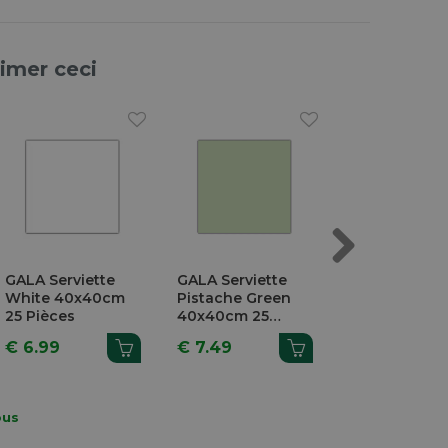
aimer ceci
Next
GALA Serviette
GALA Serviette
GALA Chemin
White 40x40cm
Pistache Green
Table White
25 Pièces
40x40cm 25
40cm x 6m
Pièces
€ 6.99
€ 7.49
€ 8.99
ous