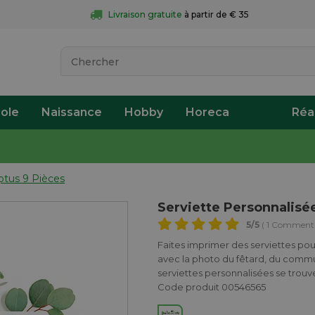
Livraison gratuite
 à partir de € 35
ole
Naissance
Hobby
Horeca
Réa
ptus 9 Pièces
Serviette Personnalisé
5
/5
( 1 Commenta
Faites imprimer des serviettes pour
avec la photo du fêtard, du commu
serviettes personnalisées se trou
Code produit 00546565