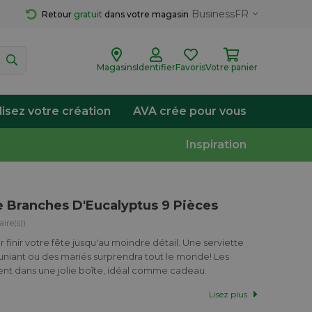
Business
FR
Retour 
gratuit
 dans votre magasin
Magasins
Identifier
Favoris
Votre panier
lisez votre création
AVA crée pour vous
Inspiration
e Branches D'Eucalyptus 9 Pièces
ire(s))
 finir votre fête jusqu'au moindre détail. Une serviette
niant ou des mariés surprendra tout le monde! Les
vent dans une jolie boîte, idéal comme cadeau.
Lisez plus