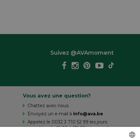
Suivez @AVAmoment
Vous avez une question?
Chattez avec nous
Envoyez un e-mail à
info@ava.be
Appelez le 0032 3 710 52 99 les jours
ouvrables de 8h30 à 17h30 et samedi
de 10h à 16h.