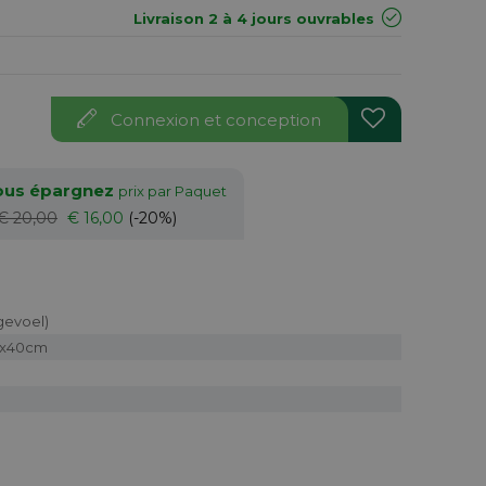
Livraison 2 à 4 jours ouvrables
Connexion et conception
vous épargnez
prix par Paquet
€ 20,00
€ 16,00
(-20%)
ngevoel)
40x40cm