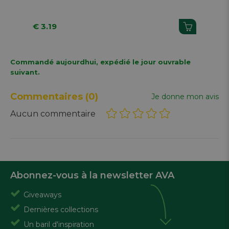
€ 3.19
€ 
Commandé aujourdhui, expédié le jour ouvrable
suivant.
Commentaires
(0)
Je donne mon avis
Aucun commentaire
Abonnez-vous à la newsletter AVA
Giveaways
Dernières collections
Un baril d'inspiration