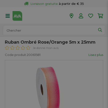
Livraison gratuite
 à partir de € 35
Retour 
gratuit
 dans votre magasin
Plus de  
50 magasins
Commandé avant 18h en semaine, 
expédié aujourd’hui.
Ruban Ombré Rose/Orange 5m x 25mm
Je donne mon avis
Code produit 20061581
Lisez plus