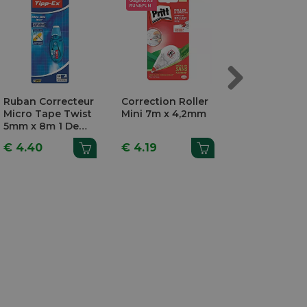
Next
Ruban Correcteur
Correction Roller
Correction Ro
Micro Tape Twist
Mini 7m x 4,2mm
Tipp-Ex Mini
5mm x 8m 1 De
Pocket Mous
L'Assortiment
x 5mm 2+1
€ 4.40
€ 4.19
€ 7.33