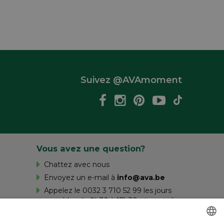
Suivez @AVAmoment
Vous avez une question?
Chattez avec nous
Envoyez un e-mail à
info@ava.be
Appelez le 0032 3 710 52 99 les jours
ouvrables de 8h30 à 17h30 et samedi
de 10h à 16h.