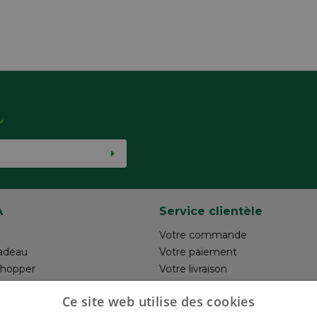
A
Service clientèle
Votre commande
adeau
Votre paiement
shopper
Votre livraison
otre création
Retour
Ce site web utilise des cookies
un commentaire
Réalisez votre création