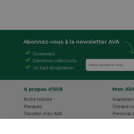
Abonnez-vous à la newsletter AVA
Giveaways
Dernières collections
Un baril d'inspiration
A propos d'AVA
Mon AV
Notre histoire
Inspiration
Marques
Chèque-c
Travailler chez AVA
Personal 
Magazine AVA Moment
Réalisez v
Magasins
Rédiger 