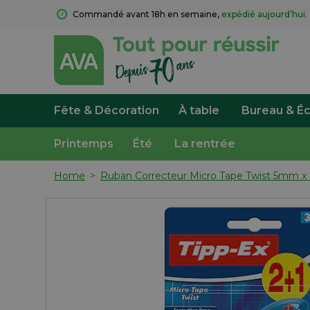
Commandé avant 18h en semaine, 
expédié aujourd’hui.
Fête & Décoration
À table
Bureau & Éc
Printemps
Été
La rentrée
Home
>
Ruban Correcteur Micro Tape Twist 5mm x