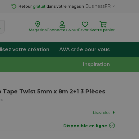
Business
FR
Retour 
gratuit
 dans votre magasin
Magasins
Connectez-vous
Favoris
Votre panier
lisez votre création
AVA crée pour vous
Inspiration
o Tape Twist 5mm x 8m 2+1 3 Pièces
is
Lisez plus
Disponible en ligne