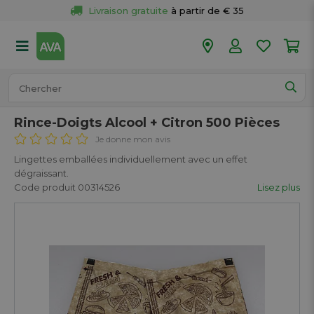
Livraison gratuite
 à partir de € 35
Retour 
gratuit
 dans votre magasin
Plus de  
50 magasins
Commandé avant 18h en semaine, 
expédié aujourd’hui.
Rince-Doigts Alcool + Citron 500 Pièces
Je donne mon avis
Lingettes emballées individuellement avec un effet
dégraissant.
Code produit 00314526
Lisez plus