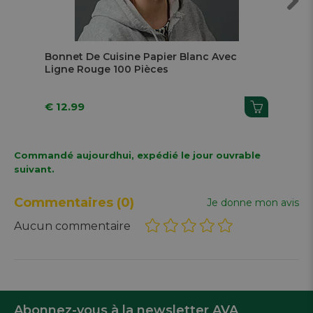
Next
Bonnet De Cuisine Papier Blanc Avec
Rin
Ligne Rouge 100 Pièces
Pi
€ 12.99
€ 
Commandé aujourdhui, expédié le jour ouvrable
suivant.
Commentaires
(0)
Je donne mon avis
Aucun commentaire
Abonnez-vous à la newsletter AVA