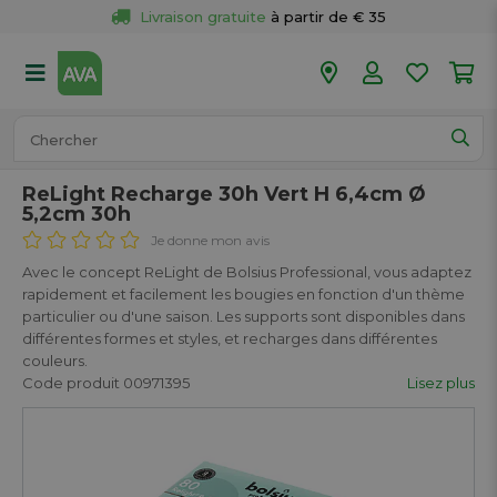
Livraison gratuite
 à partir de € 35
Retour 
gratuit
 dans votre magasin
Plus de  
50 magasins
Commandé avant 18h en semaine, 
expédié aujourd’hui.
ReLight Recharge 30h Vert H 6,4cm Ø
5,2cm 30h
Je donne mon avis
Avec le concept ReLight de Bolsius Professional, vous adaptez
rapidement et facilement les bougies en fonction d'un thème
particulier ou d'une saison. Les supports sont disponibles dans
différentes formes et styles, et recharges dans différentes
couleurs.
Code produit 00971395
Lisez plus