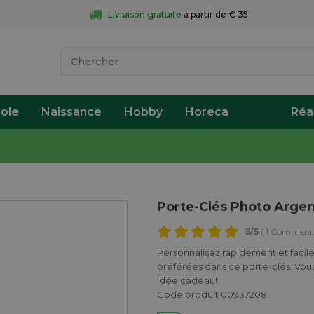
Livraison gratuite
 à partir de € 35
ole
Naissance
Hobby
Horeca
Réa
Porte-Clés Photo Argen
5
/5
( 1 Commenta
Personnalisez rapidement et facil
préférées dans ce porte-clés. Vou
idée cadeau!
Code produit 00937208