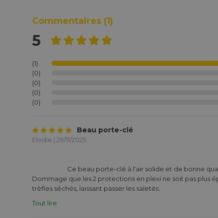
Commentaires
(1)
5
(1)
(0)
(0)
(0)
(0)
Beau porte-clé
Elodie | 29/11/2025
			Ce beau porte-clé à l'air solide et de bonne qualité, à voir avec le temps.

Dommage que les 2 protections en plexi ne soit pas plus é
trèfles séchés, laissant passer les saletés.

Mais il me semble très bien pour mettre en valeur les photos t
Tout lire
a une devant et une derrière. 
