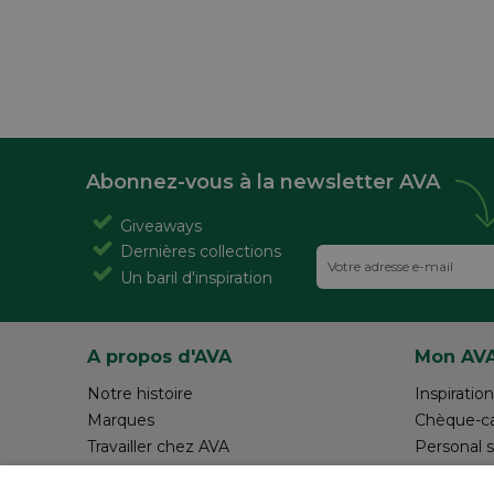
Abonnez-vous à la newsletter AVA
Giveaways
Dernières collections
Un baril d'inspiration
A propos d'AVA
Mon AV
Notre histoire
Inspiration
Marques
Chèque-c
Travailler chez AVA
Personal 
Magazine AVA Moment
Réalisez v