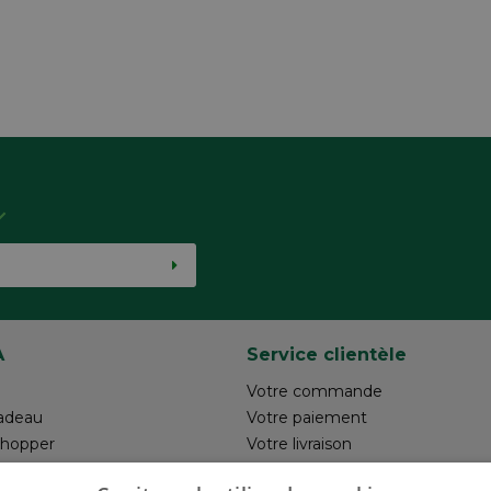
A
Service clientèle
Votre commande
adeau
Votre paiement
shopper
Votre livraison
otre création
Retour