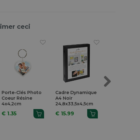
aimer ceci
Next
Porte-Clés Photo
Cadre Dynamique
Cadre Dynam
Coeur Résine
A4 Noir
A4 Blanc
4x4,2cm
24,8x33,5x4,5cm
24,8x33,5x4,
€ 1.35
€ 15.99
€ 15.99