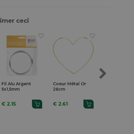
aimer ceci
Next
Fil Alu Argent
Coeur Métal Or
Porte-Clefs M
5x1,5mm
26cm
Or 4 Pièces
€ 2.15
€ 2.61
€ 3.56