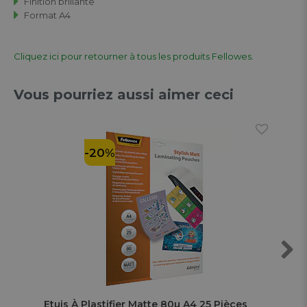
Finition brillante
Format A4
Cliquez ici pour retourner à tous les produits Fellowes.
Vous pourriez aussi aimer ceci
-20%
Next
Etuis À Plastifier Matte 80µ A4 25 Pièces
Etu