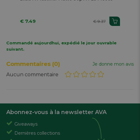
€ 7.49
€ 
€ 9.37
Commandé aujourdhui, expédié le jour ouvrable
suivant.
Commentaires
(0)
Je donne mon avis
Aucun commentaire
Abonnez-vous à la newsletter AVA
Giveaways
Dernières collections