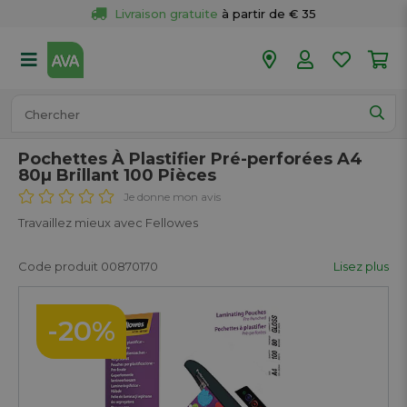
Livraison gratuite
 à partir de € 35
Retour 
gratuit
 dans votre magasin
Plus de  
50 magasins
Commandé avant 18h en semaine, 
expédié aujourd’hui.
Pochettes À Plastifier Pré-perforées A4
80µ Brillant 100 Pièces
Je donne mon avis
Travaillez mieux avec Fellowes
Code produit 00870170
Lisez plus
-20%