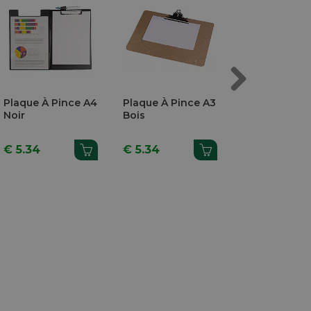
Next
Plaque À Pince A4
Plaque À Pince A3
Trieur
Noir
Bois
Transparant 
26x14cm 7
Compartimen
€ 5.34
€ 5.34
€ 7.49