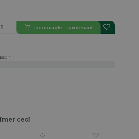
Commander maintenant
ssoir
aimer ceci