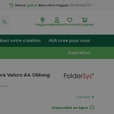
Business
FR
Retour 
gratuit
 dans votre magasin
Magasins
Identifier
Favoris
Votre panier
lisez votre création
AVA crée pour vous
Inspiration
re Velcro A4 Oblong
ires)
Lisez plus
Disponible en ligne