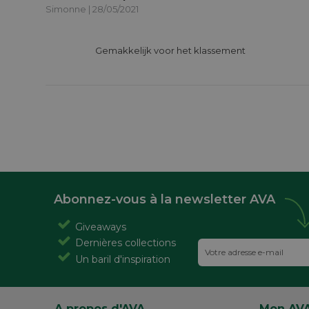
Simonne | 28/05/2021
			Gemakkelijk voor het klassement 

Abonnez-vous à la newsletter AVA
Giveaways
Dernières collections
Un baril d'inspiration
A propos d'AVA
Mon AV