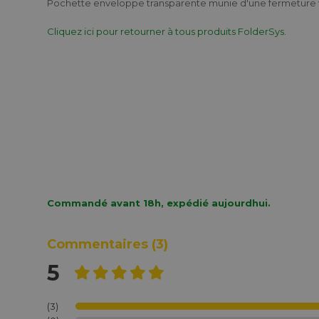
Pochette enveloppe transparente munie d'une fermeture 
Cliquez ici pour retourner à tous produits FolderSys.
Conférencier
Confére
Alassio A4 Noir
Alassio 
Vernazza
Mares
€ 35.69
€ 29.3
Commandé avant 18h, expédié aujourdhui.
Commentaires
(3)
5
(3)