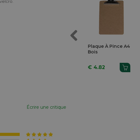
velcro.
Previous
ncier
Conférencier
Plaque À Pince A4
A4 Noir
Alassio A4 Noir
Bois
Savona
9
€ 19.94
€ 4.82
Écrire une critique