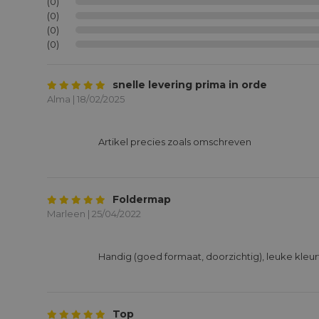
(0)
(0)
(0)
(0)
snelle levering prima in orde
Alma | 18/02/2025
			Artikel precies zoals omschreven

Foldermap
Marleen | 25/04/2022
			Handig (goed formaat, doorzichtig), leuke kleurtjes.

Top