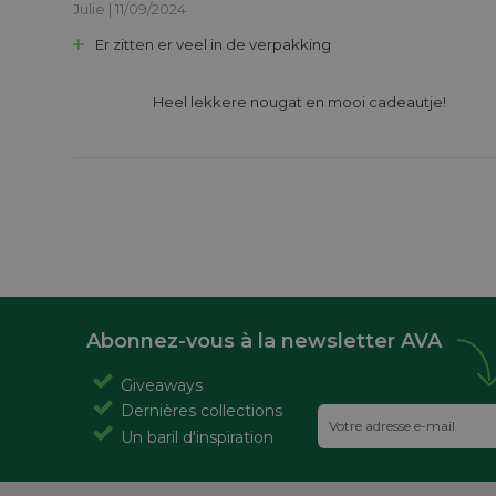
Julie | 11/09/2024
Er zitten er veel in de verpakking
			Heel lekkere nougat en mooi cadeautje!

Abonnez-vous à la newsletter AVA
Giveaways
Dernières collections
Un baril d'inspiration