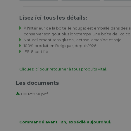
Lisez ici tous les détails:
À l'intérieur de la boîte, le nougat est emballé dans des 
conserver son goût plus longtemps. Une boîte de 1kg cont
Naturellement sans gluten, lactose, arachide et soja
100% produit en Belgique, depuis 1926
IFS-8 certifié
Cliquez ici pour retourner à tous produits Vital.
Knickx Mix
Bonbons
Les documents
Sparkle 1kg
Mix 1,25
0082593X.pdf
€ 21.30
€ 14.6
Commandé avant 18h, expédié aujourdhui.