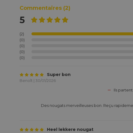
Commentaires
(2)
5
(2)
(0)
(0)
(0)
(0)
Super bon
Benoît | 30/01/2026
Ils partent
			Des nougats merveilleuses bon. Reçu rapidement. Merci 

Heel lekkere nougat