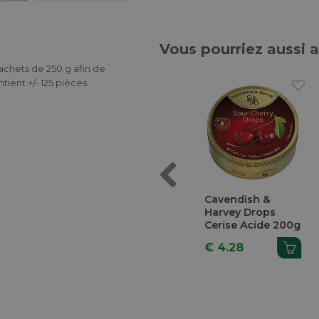
Vous pourriez aussi 
sachets de 250 g afin de
ient +/- 125 pièces.
Previous
 Fleurs
Sucette Mini
Cavendish &
kg
Brillant
Harvey Drops
Rose/Cuivre
Cerise Acide 200g
Transparent H
9
€ 3.87
€ 4.28
21cm Ø 4cm