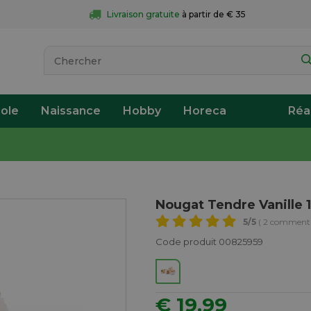
Livraison gratuite
 à partir de € 35
ole
Naissance
Hobby
Horeca
Réa
Nougat Tendre Vanille 
5
/5
( 2 commenta
Code produit 00825959
€ 19,99