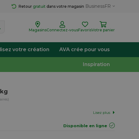
Business
FR
Retour 
gratuit
 dans votre magasin
Magasins
Connectez-vous
Favoris
Votre panier
lisez votre création
AVA crée pour vous
Inspiration
1kg
ires)
Lisez plus
Disponible en ligne