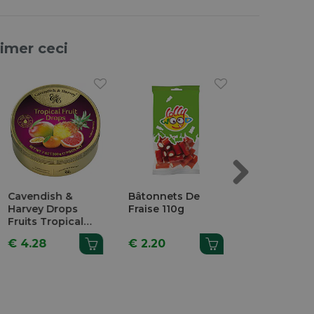
aimer ceci
Next
Cavendish &
Bâtonnets De
Bonbons Fra
Harvey Drops
Fraise 110g
Sucré 110g
Fruits Tropical
200g
€ 4.28
€ 2.20
€ 2.20