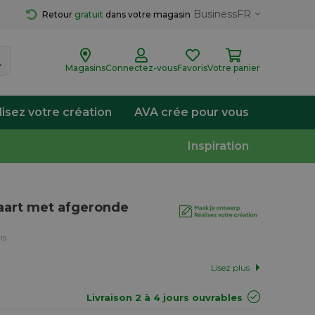
Business
FR
Retour 
gratuit
 dans votre magasin
Magasins
Connectez-vous
Favoris
Votre panier
lisez votre création
AVA crée pour vous
Inspiration
aart met afgeronde
is
Lisez plus
Livraison 2 à 4 jours ouvrables