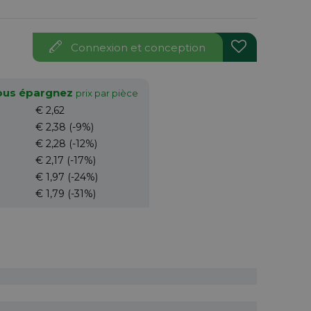
Connexion et conception
vous épargnez
prix par pièce
€ 2,62
€ 2,38
(-9%)
€ 2,28
(-12%)
€ 2,17
(-17%)
€ 1,97
(-24%)
€ 1,79
(-31%)