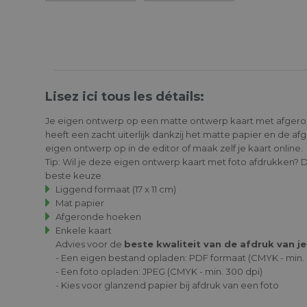
Lisez ici tous les détails:
Je eigen ontwerp op een matte ontwerp kaart met afger
heeft een zacht uiterlijk dankzij het matte papier en de a
eigen ontwerp op in de editor of maak zelf je kaart online.
Tip: Wil je deze eigen ontwerp kaart met foto afdrukken? 
beste keuze.
Liggend formaat (17 x 11 cm)
Mat papier
Afgeronde hoeken
Enkele kaart
Advies voor de
beste kwaliteit van de afdruk van j
- Een eigen bestand opladen: PDF formaat (CMYK - min. 
- Een foto opladen: JPEG (CMYK - min. 300 dpi)
- Kies voor glanzend papier bij afdruk van een foto