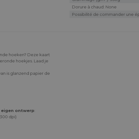
Dorure à chaud: None
Possibilité de commander une é
onde hoeken? Deze kaart
fgeronde hoekjes. Laad je
Dan is glanzend papier de
e eigen ontwerp
:
300 dpi)