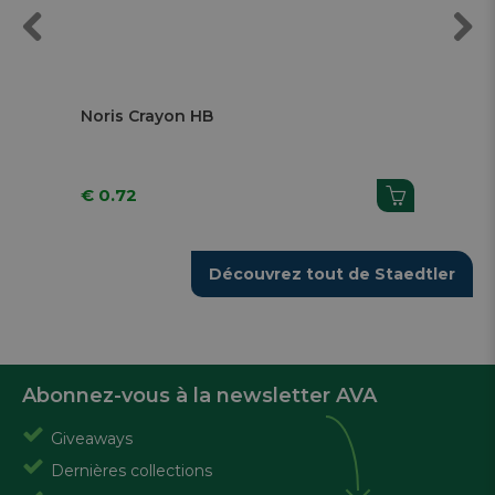
Previous
Next
Noris Crayon HB
T
€ 0.72
€
Découvrez tout de Staedtler
Abonnez-vous à la newsletter AVA
Giveaways
Dernières collections