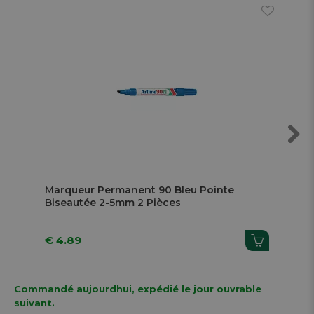
Next
Marqueur Permanent 90 Bleu Pointe
Ma
Biseautée 2-5mm 2 Pièces
Bi
€ 4.89
€ 
Commandé aujourdhui, expédié le jour ouvrable
suivant.