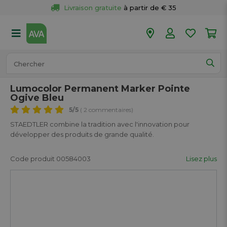
Livraison gratuite
 à partir de € 35
Retour 
gratuit
 dans votre magasin
Plus de  
50 magasins
Commandé avant 18h en semaine, 
expédié aujourd’hui.
Lumocolor Permanent Marker Pointe
Ogive Bleu
5
/5
( 2 commentaires)
STAEDTLER combine la tradition avec l'innovation pour
développer des produits de grande qualité.
Code produit 00584003
Lisez plus