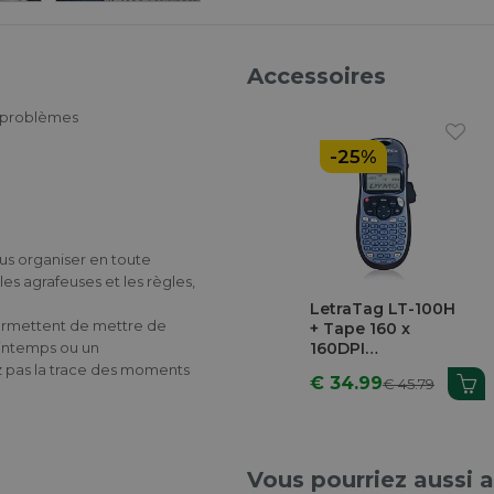
Accessoires
s problèmes
-25%
ous organiser en toute
es agrafeuses et les règles,
LetraTag LT-100H
permettent de mettre de
+ Tape 160 x
rintemps ou un
160DPI
Imprimante Pour
 pas la trace des moments
€ 34.99
€ 45.79
Étiquettes
Vous pourriez aussi 