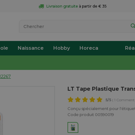
Livraison gratuite
 à partir de € 35
ole
Naissance
Hobby
Horeca
Réa
12267
LT Tape Plastique Tra
5
/5
( 1 Commenta
Conçu spécialement pour l'étique
Code produit 00590019