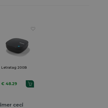
Letratag 200B
€ 48.29
aimer ceci