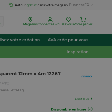
Business
FR
Retour 
gratuit
 dans votre magasin
Magasins
Connectez-vous
Favoris
Votre panier
lisez votre création
AVA crée pour vous
Inspiration
nsparent 12mm x 4m 12267
ire(s))
teuse LetraTag
Lisez plus
Disponible en ligne