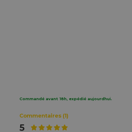
D1 Tape Noir Sur
D1 Tape Noir Sur
Rhino A
Blanc 19mm x 7m
Blanc 6mm x 7m
40076
45803
43613
€ 36.11
€ 26.45
€ 55.43
Commandé avant 18h, expédié aujourdhui.
Commentaires
(1)
5