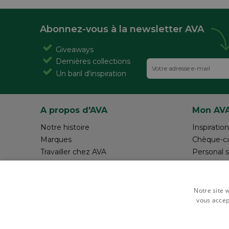
Abonnez-vous à la newsletter AVA
Giveaways
Dernières collections
Un baril d'inspiration
A propos d'AVA
Mon AV
Notre histoire
Inspiration
Marques
Chèque-c
Travailler chez AVA
Personal 
Magazine AVA Moment
Réalisez v
Magasins
Rédiger 
Resources
Notre site w
vous accep
Payer en toute sécurité avec