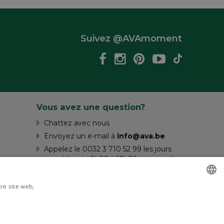
Suivez @AVAmoment
Vous avez une question?
Chattez avec nous
Envoyez un e-mail à
info@ava.be
Appelez le 0032 3 710 52 99 les jours
ouvrables de 8h30 à 17h30 et samedi
de 10h à 16h.
tre site web,
savoir plus
DUTCH
FRENCH
Livré par