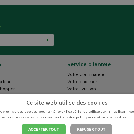
A
Service clientèle
Votre commande
adeau
Votre paiement
shopper
Votre livraison
otre création
Retour
Ce site web utilise des cookies
un commentaire
Réalisez votre création
Rappels de produits
eb utilise des cookies pour améliorer l'expérience utilisateur. En utilisant no
tez tous les cookies conformément à notre politique relative aux cookies.
En 
ACCEPTER TOUT
REFUSER TOUT