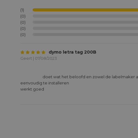
(1)
(0)
(0)
(0)
(0)
dymo letra tag 200B
Geert | 07/08/2023
			doet wat het beloofd en zowel de labelmaker als de labelcassettes heel 
eenvoudig te installeren 

werkt goed
