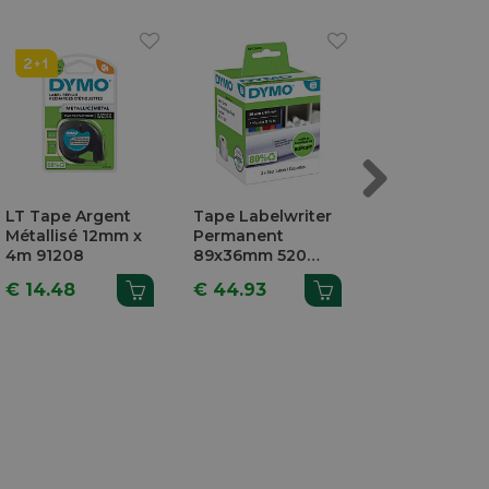
Next
LT Tape Argent
Tape Labelwriter
Tape Labelwr
Métallisé 12mm x
Permanent
Non-Perman
4m 91208
89x36mm 520
57x32mm 10
Pièces 99012
Pièces 11354
€ 14.48
€ 44.93
€ 44.77