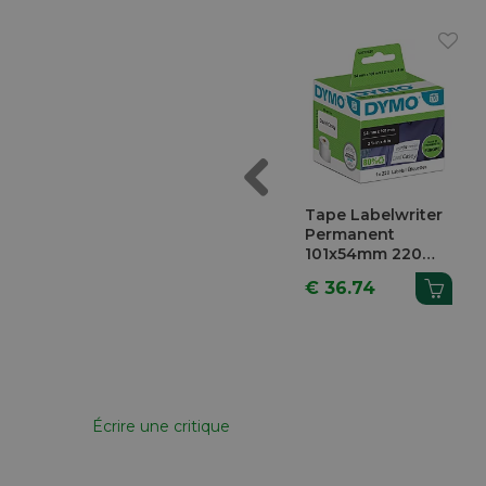
Previous
dapter
Ruban Laminé
Tape Labelwriter
Noir Sur Blanc
Permanent
12mm x 8m
101x54mm 220
Pièces 99014
€ 27.79
€ 36.74
Écrire une critique