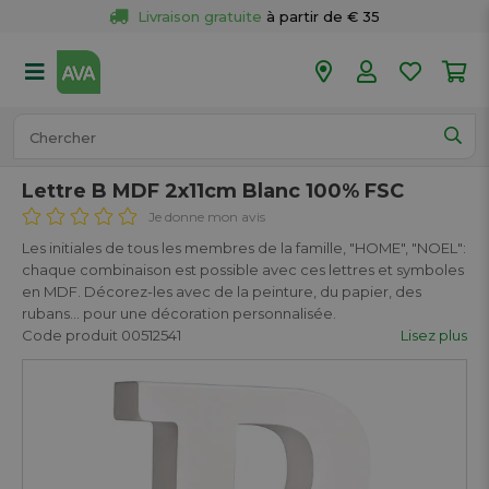
Livraison gratuite
 à partir de € 35
Retour 
gratuit
 dans votre magasin
Plus de  
50 magasins
Commandé avant 18h en semaine, 
expédié aujourd’hui.
Lettre B MDF 2x11cm Blanc 100% FSC
Je donne mon avis
Les initiales de tous les membres de la famille, "HOME", "NOEL":
chaque combinaison est possible avec ces lettres et symboles
en MDF. Décorez-les avec de la peinture, du papier, des
rubans… pour une décoration personnalisée.
Code produit 00512541
Lisez plus