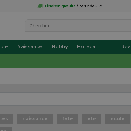
Livraison gratuite
 à partir de € 35
ole
Naissance
Hobby
Horeca
Réa
ttes
naissance
fête
été
école