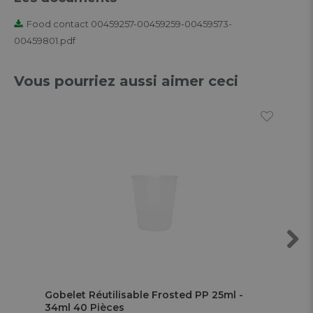
Food contact 00459257-00459259-00459573-
00459801.pdf
Vous pourriez aussi aimer ceci
Next
Gobelet Réutilisable Frosted PP 25ml -
Gob
34ml 40 Pièces
11,