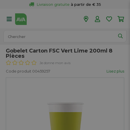
Livraison gratuite
 à partir de € 35
Retour 
gratuit
 dans votre magasin
Plus de  
50 magasins
Commandé avant 18h en semaine, 
expédié aujourd’hui.
Gobelet Carton FSC Vert Lime 200ml 8
Pièces
Je donne mon avis
Code produit 00459257
Lisez plus