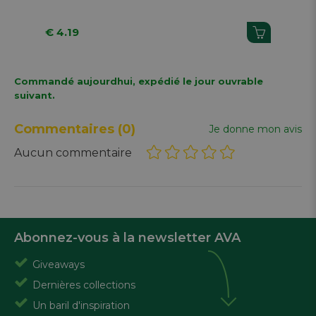
€ 4.19
€ 
Commandé aujourdhui, expédié le jour ouvrable
suivant.
Commentaires
(0)
Je donne mon avis
Aucun commentaire
Abonnez-vous à la newsletter AVA
Giveaways
Dernières collections
Un baril d'inspiration