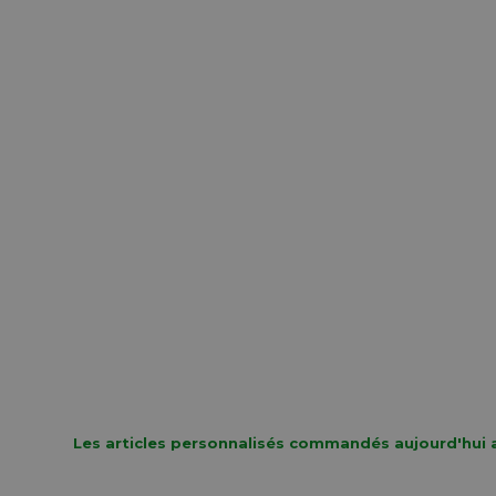
Tran
gebo
met 
cm)
Les articles personnalisés commandés aujourd'hui a