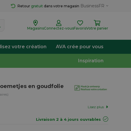
Business
FR
Retour 
gratuit
 dans votre magasin
Magasins
Connectez-vous
Favoris
Votre panier
lisez votre création
AVA crée pour vous
Inspiration
loemetjes en goudfolie
ires)
Lisez plus
Livraison 2 à 4 jours ouvrables