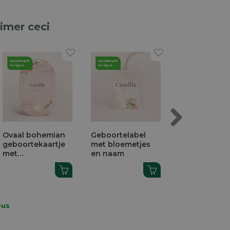
aimer ceci
Next
Menukaart met
Snoepzakje met
Vierkante
bloemenkrans
foto, goudfolie en
met naam
bloemetjes
bloemenk
ous