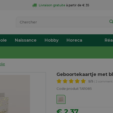
Livraison gratuite
 à partir de € 35
ole
Naissance
Hobby
Horeca
Réa
lie
Geboortekaartje met b
5
/5
( 2 commenta
Code produit TA11085
€ 2,37