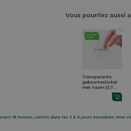
Vous pourriez aussi 
Previous
sparante
Ovaal bohemian
Geboortelabel
ortesticker
geboortekaartje
met bloemetjes
naam (3,7
met
en naam
droogbloemen
vant 18 heures, seront dans les 2 à 4 jours ouvrables chez v