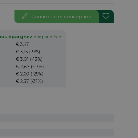
Connexion et conception
vous épargnez
prix par pièce
€ 3,47
€ 3,15
(-9%)
€ 3,01
(-13%)
€ 2,87
(-17%)
€ 2,60
(-25%)
€ 2,37
(-31%)