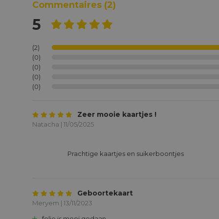
Commentaires
(2)
5
(2)
(0)
(0)
(0)
(0)
Zeer mooie kaartjes !
Natacha | 11/05/2025
			Prachtige kaartjes en suikerboontjes

Geboortekaart
Meryem | 13/11/2023
folie is mooi gedaan