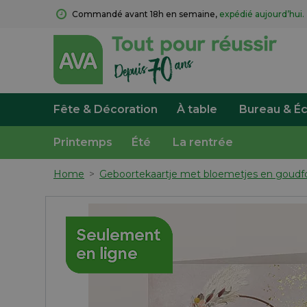
Commandé avant 18h en semaine, 
expédié aujourd’hui.
Fête & Décoration
À table
Bureau & Éc
Printemps
Été
La rentrée
Home
>
Geboortekaartje met bloemetjes en goudfo