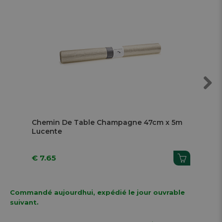
Next
Chemin De Table Champagne 47cm x 5m
Che
Lucente
38
€ 7.65
€ 
Commandé aujourdhui, expédié le jour ouvrable
suivant.