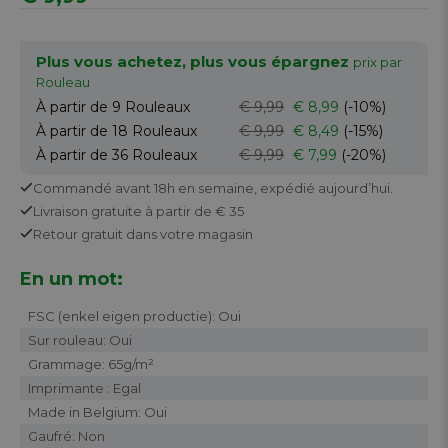
Plus vous achetez, plus vous épargnez
prix par
Rouleau
À partir de 9
Rouleaux
€ 9,99
€ 8,99
(-10%)
À partir de 18
Rouleaux
€ 9,99
€ 8,49
(-15%)
À partir de 36
Rouleaux
€ 9,99
€ 7,99
(-20%)
Commandé avant 18h en semaine,
expédié aujourd’hui.
Livraison gratuite
à partir de € 35
Retour
gratuit
dans votre magasin
En un mot:
FSC (enkel eigen productie): Oui
Sur rouleau: Oui
Grammage: 65g/m²
Imprimante : Egal
Made in Belgium: Oui
Gaufré: Non