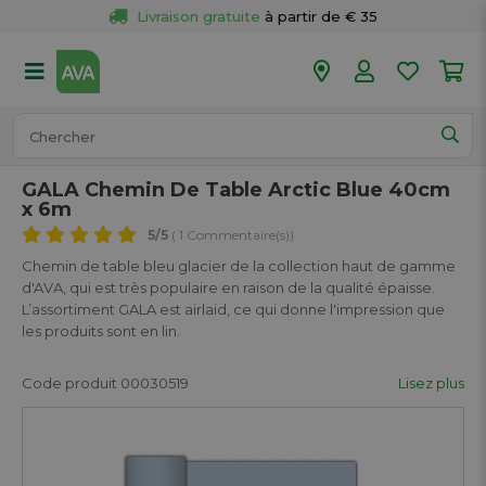
Livraison gratuite
 à partir de € 35
Retour 
gratuit
 dans votre magasin
Plus de  
50 magasins
Commandé avant 18h en semaine, 
expédié aujourd’hui.
GALA Chemin De Table Arctic Blue 40cm
x 6m
5
/5
( 1 Commentaire(s))
Chemin de table bleu glacier de la collection haut de gamme
d'AVA, qui est très populaire en raison de la qualité épaisse.
L’assortiment GALA est airlaid, ce qui donne l'impression que
les produits sont en lin.
Code produit 00030519
Lisez plus