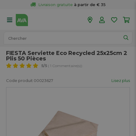
Livraison gratuite
 à partir de € 35
Retour 
gratuit
 dans votre magasin
Plus de  
50 magasins
Commandé avant 18h en semaine, 
expédié aujourd’hui.
FIESTA Serviette Eco Recycled 25x25cm 2
Plis 50 Pièces
5
/5
( 1 Commentaire(s))
Code produit 00023627
Lisez plus