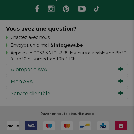
Vous avez une question?
Chattez avec nous
Envoyez un e-mail à
info@ava.be
Appelez le 0032 3 710 52 99 les jours ouvrables de 8h30
à 17h30 et samedi de 10h à 16h.
A propos d'AVA
Mon AVA
Notre histoire
Marques
Service clientèle
Inspiration
Travailler chez AVA
Chèque-cadeau
Magazine AVA Moment
Votre commande
Personal shopper
Magasins
Votre paiement
Payer en toute sécurité avec
Réalisez votre création
Resources
Votre livraison
Rédiger un commentaire
Retour
Réalisez votre création