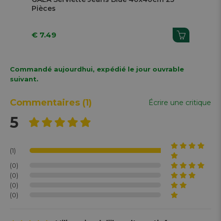
Pièces
€ 7.49
€ 
Commandé aujourdhui, expédié le jour ouvrable
suivant.
Commentaires
(1)
Écrire une critique
5
(1)
(0)
(0)
(0)
(0)