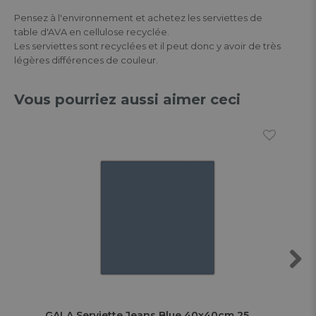
Pensez à l'environnement et achetez les serviettes de
table d'AVA en cellulose recyclée.
Les serviettes sont recyclées et il peut donc y avoir de très
légères différences de couleur.
Vous pourriez aussi aimer ceci
Next
GALA Serviette Jeans Blue 40x40cm 25
GA