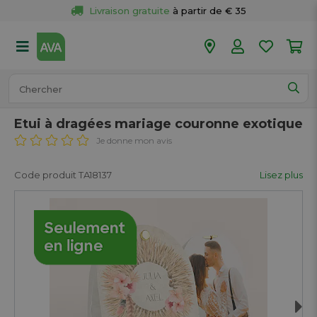
Livraison gratuite
 à partir de € 35
Retour 
gratuit
 dans votre magasin
Plus de  
50 magasins
Commandé avant 18h en semaine, 
expédié aujourd’hui.
Etui à dragées mariage couronne exotique
Je donne mon avis
Code produit TA18137
Lisez plus