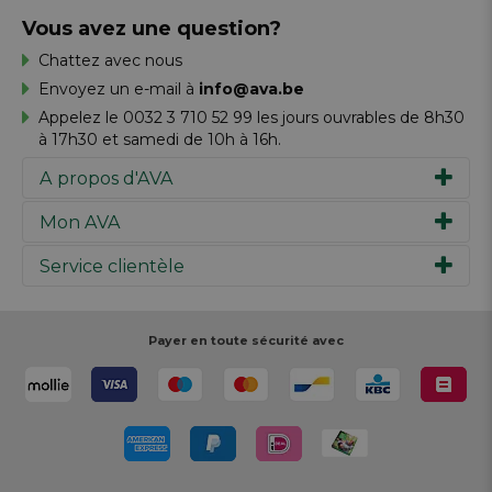
Vous avez une question?
Chattez avec nous
Envoyez un e-mail à
info@ava.be
Appelez le 0032 3 710 52 99 les jours ouvrables de 8h30
à 17h30 et samedi de 10h à 16h.
A propos d'AVA
Mon AVA
Notre histoire
Marques
Service clientèle
Inspiration
Travailler chez AVA
Chèque-cadeau
Magazine AVA Moment
Votre commande
Personal shopper
Magasins
Votre paiement
Payer en toute sécurité avec
Réalisez votre création
Resources
Votre livraison
Rédiger un commentaire
Retour
Réalisez votre création
Rappels de produits