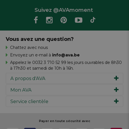
Suivez @AVAmoment
Vous avez une question?
Chattez avec nous
Envoyez un e-mail à
info@ava.be
Appelez le 0032 3 710 52 99 les jours ouvrables de 8h30
à 17h30 et samedi de 10h à 16h.
A propos d'AVA
Mon AVA
Notre histoire
Marques
Service clientèle
Inspiration
Travailler chez AVA
Chèque-cadeau
Magazine AVA Moment
Votre commande
Personal shopper
Magasins
Votre paiement
Payer en toute sécurité avec
Réalisez votre création
Resources
Votre livraison
Rédiger un commentaire