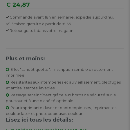
€ 24,87
Commandé avant 18h en semaine,
expédié aujourd’hui.
Livraison gratuite
à partir de € 35
Retour
gratuit
dans votre magasin
Plus et moins:
Effet "sans étiquette": l'inscription semble directement
imprimée
Résistantes aux intempéries et au vieillissement, oléofuges
et antisalissantes, lavables
Passage sans incident grâce aux bords de sécurité sur le
pourtour et à une planéité optimale
Pour imprimantes laser et photocopieuses, imprimantes
couleur laser et photocopieuses couleur
Lisez ici tous les détails:
Cliquez ici pour retourner à tous de HERMA.