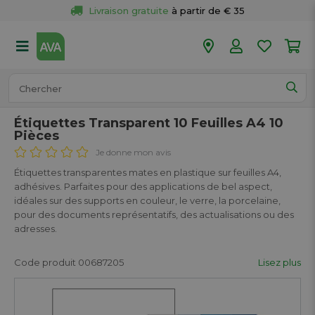
Livraison gratuite
 à partir de € 35
Retour 
gratuit
 dans votre magasin
Plus de  
50 magasins
Commandé avant 18h en semaine, 
expédié aujourd’hui.
Étiquettes Transparent 10 Feuilles A4 10
Pièces
Je donne mon avis
Étiquettes transparentes mates en plastique sur feuilles A4,
adhésives. Parfaites pour des applications de bel aspect,
idéales sur des supports en couleur, le verre, la porcelaine,
pour des documents représentatifs, des actualisations ou des
adresses.
Code produit 00687205
Lisez plus