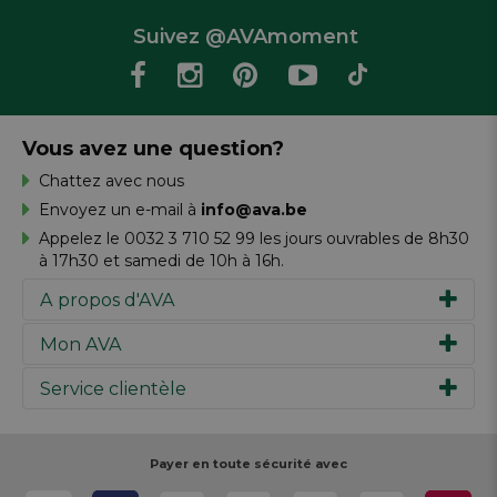
Suivez @AVAmoment
Vous avez une question?
Chattez avec nous
Envoyez un e-mail à
info@ava.be
Appelez le 0032 3 710 52 99 les jours ouvrables de 8h30
à 17h30 et samedi de 10h à 16h.
A propos d'AVA
Mon AVA
Notre histoire
Marques
Service clientèle
Inspiration
Travailler chez AVA
Chèque-cadeau
Magazine AVA Moment
Votre commande
Personal shopper
Magasins
Votre paiement
Payer en toute sécurité avec
Réalisez votre création
Resources
Votre livraison
Rédiger un commentaire