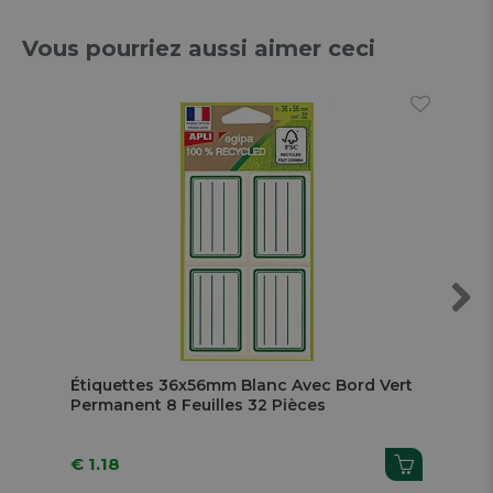
Vous pourriez aussi aimer ceci
Next
Étiquettes 36x56mm Blanc Avec Bord Vert
Ét
Permanent 8 Feuilles 32 Pièces
Feu
€ 1.18
€ 1