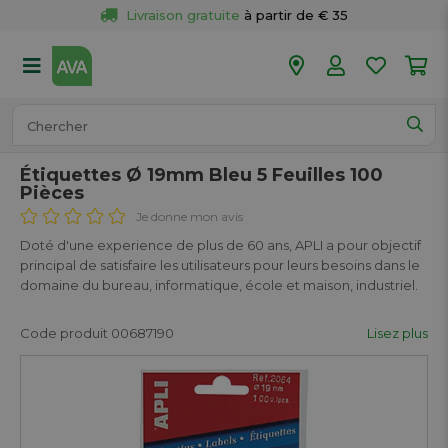
Livraison gratuite
 à partir de € 35
Retour 
gratuit
 dans votre magasin
Plus de  
50 magasins
Commandé avant 18h en semaine, 
expédié aujourd’hui.
Étiquettes Ø 19mm Bleu 5 Feuilles 100
Pièces
Je donne mon avis
Doté d'une experience de plus de 60 ans, APLI a pour objectif
principal de satisfaire les utilisateurs pour leurs besoins dans le
domaine du bureau, informatique, école et maison, industriel.
Code produit 00687190
Lisez plus