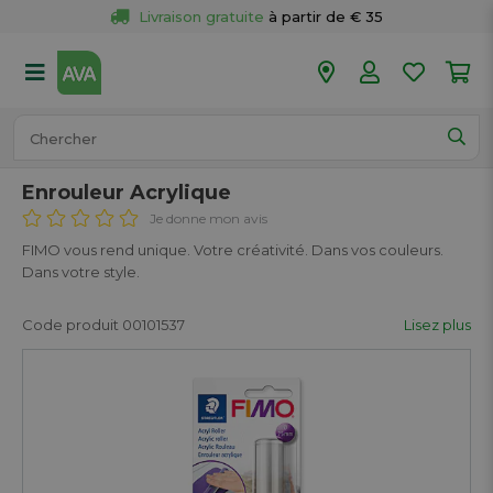
Retour 
gratuit
 dans votre magasin
Plus de  
50 magasins
Commandé avant 18h en semaine, 
expédié aujourd’hui.
Enrouleur Acrylique
Je donne mon avis
FIMO vous rend unique. Votre créativité. Dans vos couleurs.
Dans votre style.
Code produit 00101537
Lisez plus