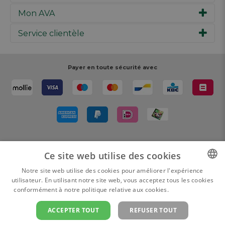
Mon AVA
Notre histoire
Marques
Service clientèle
Inspiration
Travailler chez AVA
Chèque-cadeau
Magazine AVA Moment
Votre commande
Personal shopper
Magasins
Votre paiement
Payer en toute sécurité avec
Réalisez votre création
Resources
Votre livraison
Rédiger un commentaire
Retour
Réalisez votre création
Rappels de produits
Livré par
Ce site web utilise des cookies
Notre site web utilise des cookies pour améliorer l'expérience
utilisateur. En utilisant notre site web, vous acceptez tous les cookies
DUTCH
conformément à notre politique relative aux cookies.
En savoir plus
FRENCH
ACCEPTER TOUT
REFUSER TOUT
Gérer les cookies
Politique de confidentialité
Conditions générales de