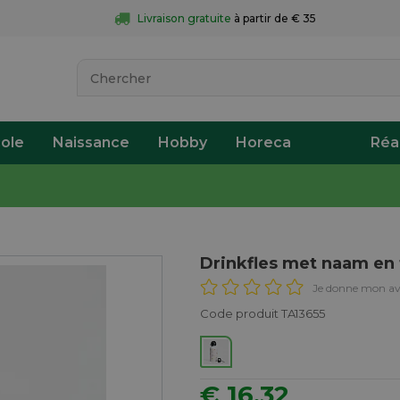
Livraison gratuite
 à partir de € 35
ole
Naissance
Hobby
Horeca
Réa
Drinkfles met naam en 
Je donne mon av
Code produit TA13655
€ 16,32