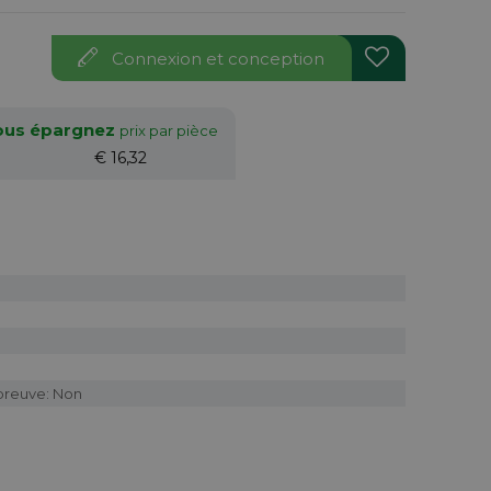
Connexion et conception
vous épargnez
prix par pièce
€ 16,32
preuve: Non