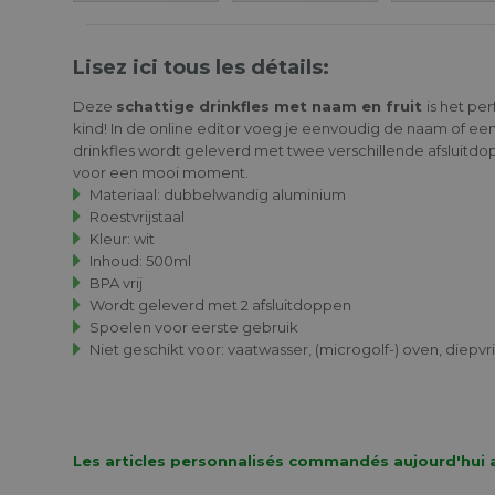
Lisez ici tous les détails:
Deze
schattige drinkfles met naam en fruit
is het pe
kind! In de online editor voeg je eenvoudig de naam of een
drinkfles wordt geleverd met twee verschillende afsluitd
voor een mooi moment.
Materiaal: dubbelwandig aluminium
Roestvrijstaal
Kleur: wit
Inhoud: 500ml
BPA vrij
Wordt geleverd met 2 afsluitdoppen
Spoelen voor eerste gebruik
Niet geschikt voor: vaatwasser, (microgolf-) oven, diepvr
Les articles personnalisés commandés aujourd'hui a