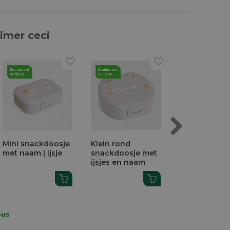
aimer ceci
Next
Mini snackdoosje
Klein rond
Étiquettes
met naam | ijsje
snackdoosje met
Waterproof 
ijsjes en naam
Vaisselle,
Congélateur 
€ 4.71
Micro-Ondes
ous