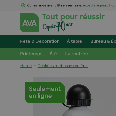
Commandé avant 18h en semaine, 
expédié aujourd’hui.
Fête & Décoration
À table
Bureau & Éc
Printemps
Été
La rentrée
Home
>
Drinkfles met naam en fruit