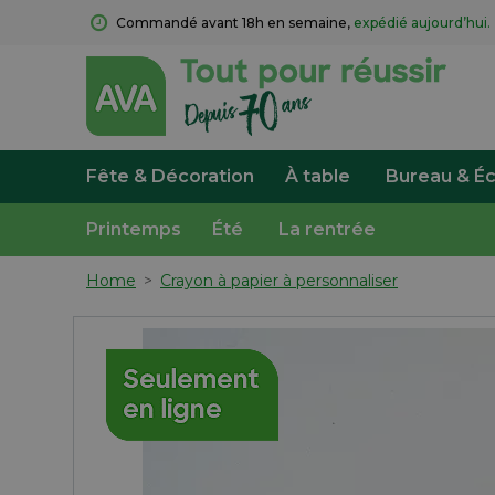
Commandé avant 18h en semaine, 
expédié aujourd’hui.
Fête & Décoration
À table
Bureau & Éc
Printemps
Été
La rentrée
Home
>
Crayon à papier à personnaliser