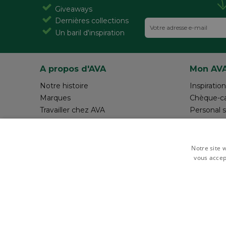
Giveaways
Dernières collections
Un baril d'inspiration
A propos d'AVA
Mon AV
Notre histoire
Inspiration
Marques
Chèque-c
Travailler chez AVA
Personal 
Magazine AVA Moment
Réalisez v
Magasins
Rédiger 
Resources
Notre site w
vous accep
Payer en toute sécurité avec
Gérer les cookie
STRICTEMENT NÉCESSAI