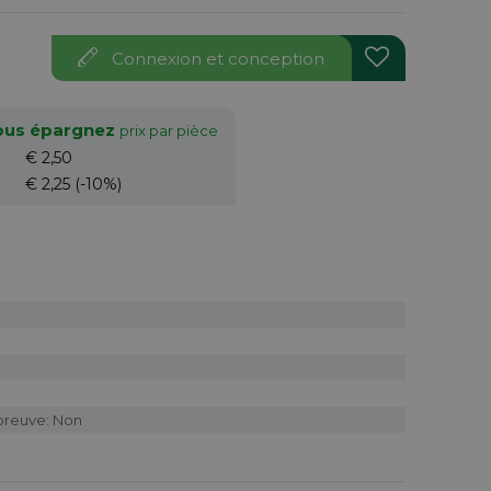
Connexion et conception
vous épargnez
prix par pièce
€ 2,50
€ 2,25
(-10%)
preuve: Non