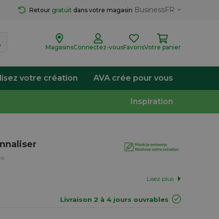
Business
FR
Retour 
gratuit
 dans votre magasin
Magasins
Connectez-vous
Favoris
Votre panier
lisez votre création
AVA crée pour vous
Inspiration
nnaliser
is
Lisez plus
Livraison 2 à 4 jours ouvrables