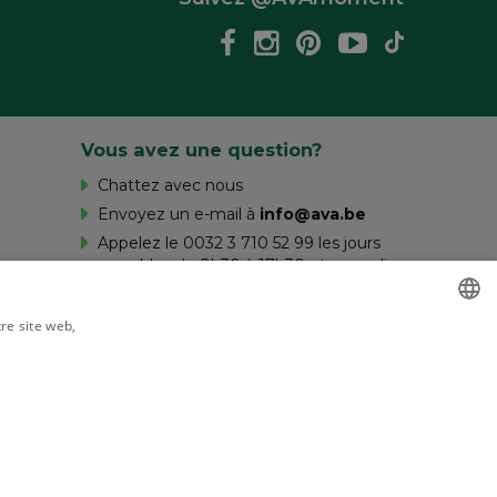
Vous avez une question?
Chattez avec nous
Envoyez un e-mail à
info@ava.be
Appelez le 0032 3 710 52 99 les jours
ouvrables de 8h30 à 17h30 et samedi
de 10h à 16h.
tre site web,
savoir plus
DUTCH
FRENCH
Livré par
 mentions légales
ALITÉ
NON CLASSIFIÉS