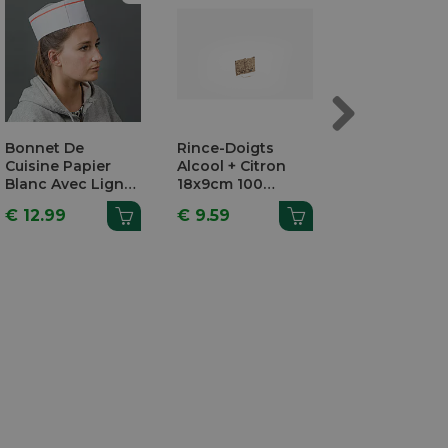
Next
Bonnet De
Rince-Doigts
Bavoir Homa
Cuisine Papier
Alcool + Citron
60x36cm
Blanc Avec Ligne
18x9cm 100
Impression
Rouge 100 Pièces
Pièces
Homard 25 P
€ 12.99
€ 9.59
€ 17.49