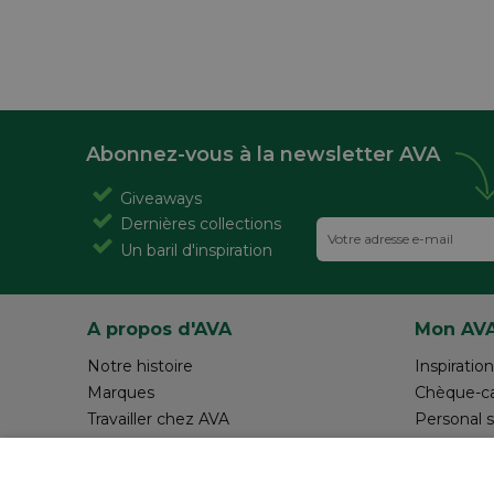
Abonnez-vous à la newsletter AVA
Giveaways
Dernières collections
Un baril d'inspiration
A propos d'AVA
Mon AV
Notre histoire
Inspiration
Marques
Chèque-c
Travailler chez AVA
Personal 
Magazine AVA Moment
Réalisez v
Magasins
Rédiger 