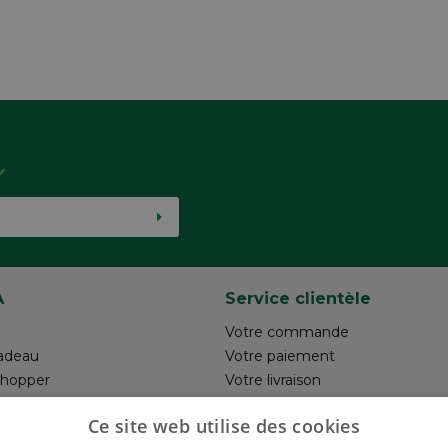
A
Service clientèle
Votre commande
adeau
Votre paiement
shopper
Votre livraison
otre création
Retour
Ce site web utilise des cookies
un commentaire
Réalisez votre création