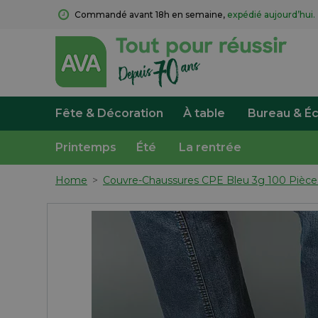
Commandé avant 18h en semaine, 
expédié aujourd’hui.
Fête & Décoration
À table
Bureau & Éc
Printemps
Été
La rentrée
Home
>
Couvre-Chaussures CPE Bleu 3g 100 Pièce