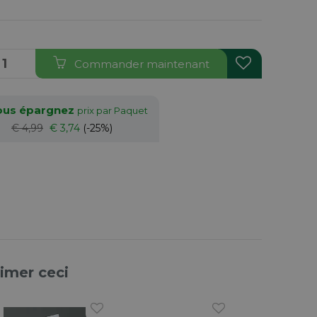
Commander maintenant
vous épargnez
prix par Paquet
€ 4,99
€ 3,74
(-25%)
aimer ceci