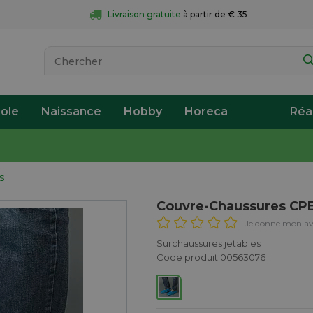
Livraison gratuite
 à partir de € 35
ole
Naissance
Hobby
Horeca
Réa
s
Couvre-Chaussures CPE
Je donne mon av
Surchaussures jetables
Code produit 00563076