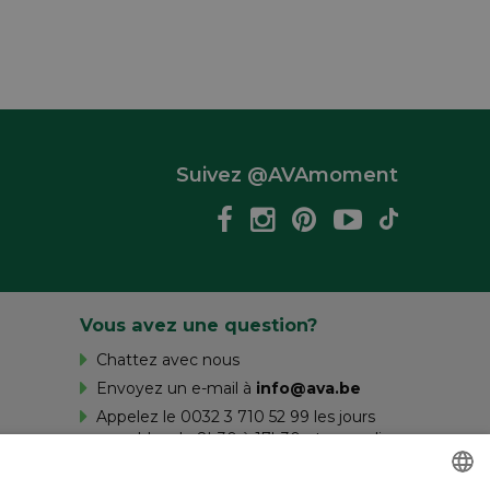
Suivez @AVAmoment
Vous avez une question?
Chattez avec nous
Envoyez un e-mail à
info@ava.be
Appelez le 0032 3 710 52 99 les jours
ouvrables de 8h30 à 17h30 et samedi
de 10h à 16h.