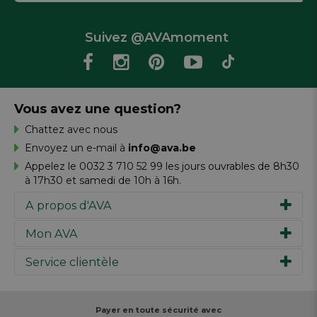
Suivez @AVAmoment
Vous avez une question?
Chattez avec nous
Envoyez un e-mail à
info@ava.be
Appelez le 0032 3 710 52 99 les jours ouvrables de 8h30
à 17h30 et samedi de 10h à 16h.
A propos d'AVA
Mon AVA
Notre histoire
Marques
Service clientèle
Inspiration
Travailler chez AVA
Chèque-cadeau
Magazine AVA Moment
Votre commande
Personal shopper
Magasins
Votre paiement
Payer en toute sécurité avec
Réalisez votre création