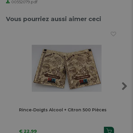
00552079.pdf
Vous pourriez aussi aimer ceci
Next
Rince-Doigts Alcool + Citron 500 Pièces
Bon
Li
€ 22.99
€ 