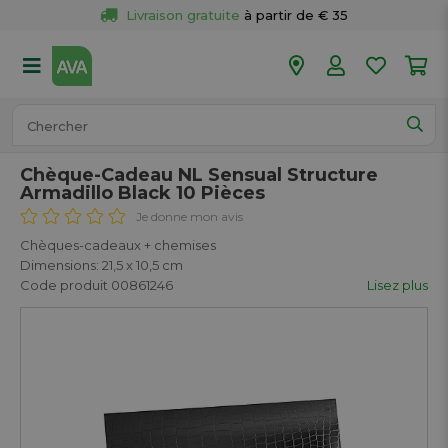
Livraison gratuite
 à partir de € 35
Retour 
gratuit
 dans votre magasin
Plus de  
50 magasins
Commandé avant 18h en semaine, 
expédié aujourd’hui.
Chèque-Cadeau NL Sensual Structure
Armadillo Black 10 Pièces
Je donne mon avis
Chèques-cadeaux + chemises
Dimensions: 21,5 x 10,5 cm
Code produit 00861246
Lisez plus