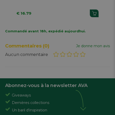
€ 16.79
€ 
Commandé avant 18h, expédié aujourdhui.
Commentaires
(0)
Je donne mon avis
Aucun commentaire
Abonnez-vous à la newsletter AVA
Giveaways
Dernières collections
Un baril d'inspiration