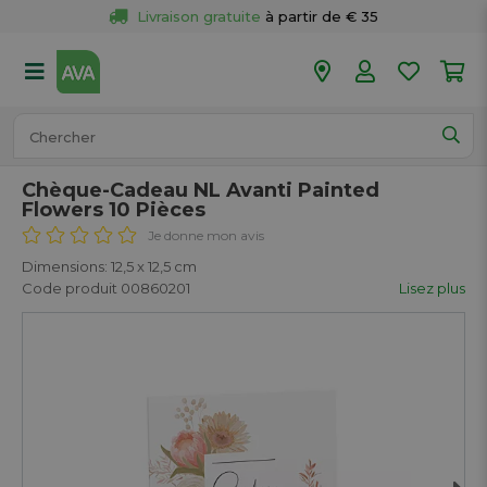
Livraison gratuite
 à partir de € 35
Retour 
gratuit
 dans votre magasin
Plus de  
50 magasins
Commandé avant 18h en semaine, 
expédié aujourd’hui.
Chèque-Cadeau NL Avanti Painted
Flowers 10 Pièces
Je donne mon avis
Dimensions: 12,5 x 12,5 cm
Code produit 00860201
Lisez plus