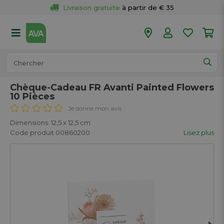
Livraison gratuite
 à partir de € 35
Retour 
gratuit
 dans votre magasin
Plus de  
50 magasins
Commandé avant 18h en semaine, 
expédié aujourd’hui.
Chèque-Cadeau FR Avanti Painted Flowers
10 Pièces
Je donne mon avis
Dimensions: 12,5 x 12,5 cm
Code produit 00860200
Lisez plus