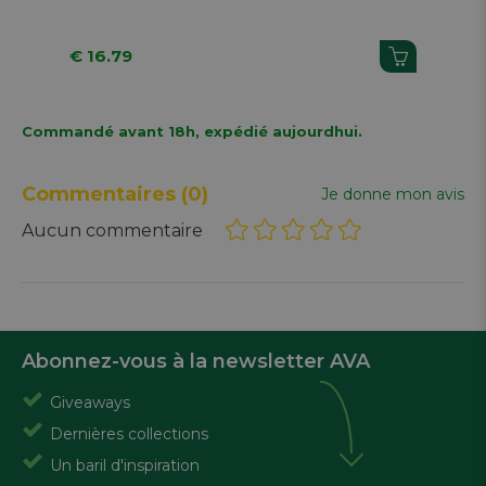
€ 16.79
€ 
Commandé avant 18h, expédié aujourdhui.
Commentaires
(0)
Je donne mon avis
Aucun commentaire
Abonnez-vous à la newsletter AVA
Giveaways
Dernières collections
Un baril d'inspiration