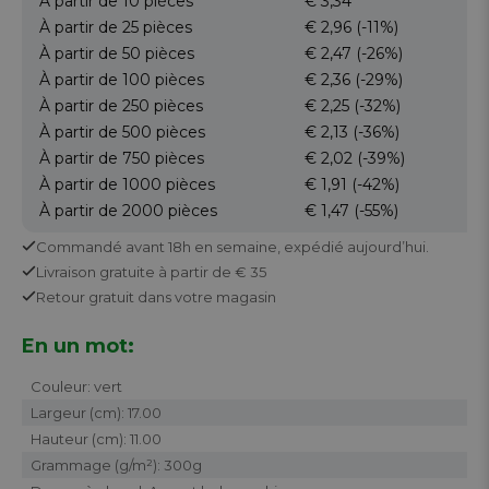
À partir de 10
pièces
€ 3,34
À partir de 25
pièces
€ 2,96
(-11%)
À partir de 50
pièces
€ 2,47
(-26%)
À partir de 100
pièces
€ 2,36
(-29%)
À partir de 250
pièces
€ 2,25
(-32%)
À partir de 500
pièces
€ 2,13
(-36%)
À partir de 750
pièces
€ 2,02
(-39%)
À partir de 1000
pièces
€ 1,91
(-42%)
À partir de 2000
pièces
€ 1,47
(-55%)
Commandé avant 18h en semaine,
expédié aujourd’hui.
Livraison gratuite
à partir de € 35
Retour
gratuit
dans votre magasin
En un mot:
Couleur: vert
Largeur (cm): 17.00
Hauteur (cm): 11.00
Grammage (g/m²): 300g