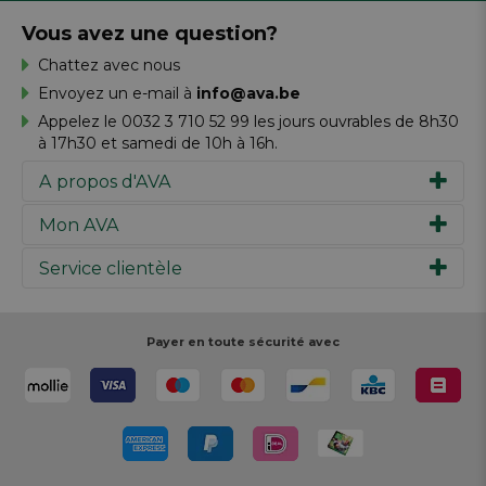
Vous avez une question?
Chattez avec nous
Envoyez un e-mail à
info@ava.be
Appelez le 0032 3 710 52 99 les jours ouvrables de 8h30
à 17h30 et samedi de 10h à 16h.
A propos d'AVA
Mon AVA
Notre histoire
Marques
Service clientèle
Inspiration
Travailler chez AVA
Chèque-cadeau
Magazine AVA Moment
Votre commande
Personal shopper
Magasins
Votre paiement
Payer en toute sécurité avec
Réalisez votre création
Resources
Votre livraison
Rédiger un commentaire
Retour
Réalisez votre création
Rappels de produits