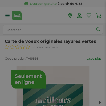
Livraison gratuite
 à partir de € 35
Retour 
gratuit
 dans votre magasin
Plus de  
50 magasins
Commandé avant 18h en semaine, 
expédié aujourd’hui.
Carte de voeux originales rayures vertes
Je donne mon avis
Code produit TA16893
Lisez plus