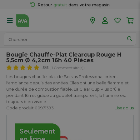
Retour 
gratuit
 dans votre magasin
Plus de  
50 magasins
Commandé avant 18h en semaine, 
expédié aujourd’hui.
Bougie Chauffe-Plat Clearcup Rouge H
5,5cm Ø 4,2cm 16h 40 Pièces
5
/5
( 1 Commentaire(s))
Les bougies chauffe-plat de Bolsius Professional créent
l'ambiance depuis des années. Elles ont une belle flamme et
une durée de combustion fiable. La Clear Cup Plus brûle
pendant 16h et grâce au gobelet transparent, la flamme est
toujours bien visible.
Code produit 00971393
Lisez plus