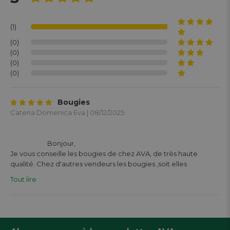
(1)
(0)
(0)
(0)
(0)
Bougies
Catena Domenica Eva | 08/12/2025
			Bonjour,

Je vous conseille les bougies de chez AVA, de très haute 
qualité. Chez d'autres vendeurs les bougies ,soit elles 
s'éteignent, soit ne brûle pas comme il se doit .

Tout lire
Chez AVA articles de qualités, tiennent même plus que l'heure 
indiquée et sur un porte bougies cela donne un côté cocoon 
et j'adore et vous aussi Mesdames et Messieurs vous serez 
conquit 😊
