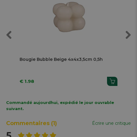
Previous
Next
,5h
Bougie Bubble Beige 4x4x3,5cm 0,5h
Bou
€ 1.98
€ 1
Commandé aujourdhui, expédié le jour ouvrable
suivant.
Commentaires
(1)
Écrire une critique
5