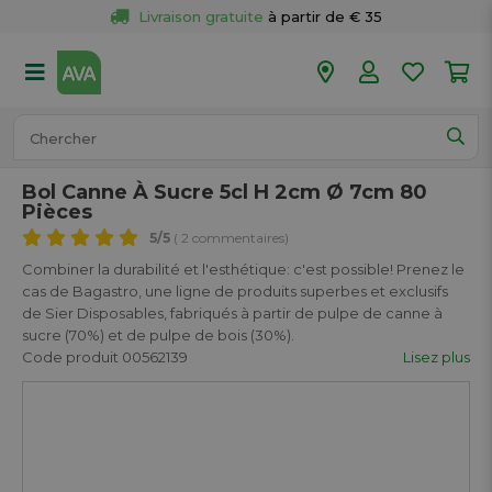
Livraison gratuite
 à partir de € 35
Retour 
gratuit
 dans votre magasin
Plus de  
50 magasins
Commandé avant 18h en semaine, 
expédié aujourd’hui.
Bol Canne À Sucre 5cl H 2cm Ø 7cm 80
Pièces
5
/5
( 2 commentaires)
Combiner la durabilité et l'esthétique: c'est possible! Prenez le
cas de Bagastro, une ligne de produits superbes et exclusifs
de Sier Disposables, fabriqués à partir de pulpe de canne à
sucre (70%) et de pulpe de bois (30%).
Code produit 00562139
Lisez plus