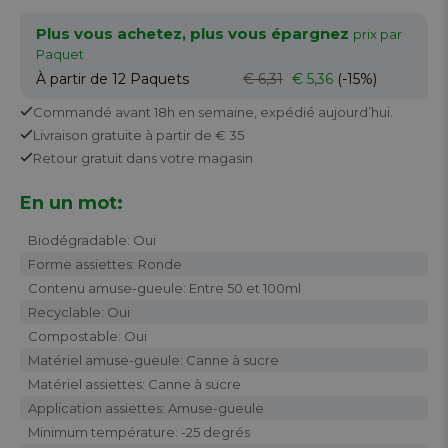
Plus vous achetez, plus vous épargnez
prix par
Paquet
À partir de 12
Paquets
€ 6,31
€ 5,36
(-15%)
Commandé avant 18h en semaine,
expédié aujourd’hui.
Livraison gratuite
à partir de € 35
Retour
gratuit
dans votre magasin
En un mot:
Biodégradable: Oui
Forme assiettes: Ronde
Contenu amuse-gueule: Entre 50 et 100ml
Recyclable: Oui
Compostable: Oui
Matériel amuse-gueule: Canne à sucre
Matériel assiettes: Canne à sucre
Application assiettes: Amuse-gueule
Minimum température: -25 degrés