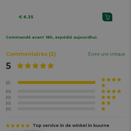
Pi
€ 6.35
€ 
Commandé avant 18h, expédié aujourdhui.
Commentaires
(2)
Écrire une critique
5
(2)
(0)
(0)
(0)
(0)
Top service in de winkel in kuurne