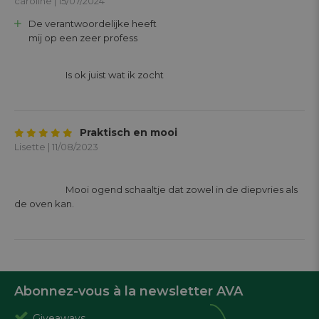
caroline | 15/07/2024
De verantwoordelijke heeft
mij op een zeer profess
			Is ok juist wat ik zocht 

Praktisch en mooi
Lisette | 11/08/2023
			Mooi ogend schaaltje dat zowel in de diepvries als 
de oven kan.

Abonnez-vous à la newsletter AVA
Giveaways