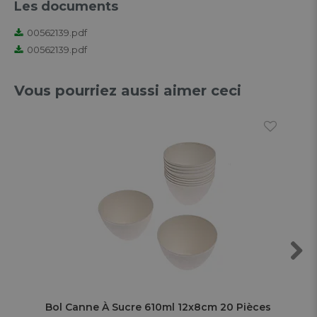
Les documents
00562139.pdf
00562139.pdf
Vous pourriez aussi aimer ceci
Next
Bol Canne À Sucre 610ml 12x8cm 20 Pièces
Bol