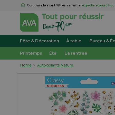
Commandé avant 18h en semaine, 
expédié aujourd’hui.
Fête & Décoration
À table
Bureau & Éc
Printemps
Été
La rentrée
Home
>
Autocollants Nature