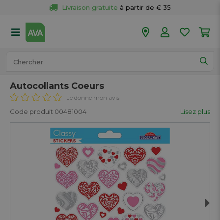
Livraison gratuite
 à partir de € 35
Retour 
gratuit
 dans votre magasin
Plus de  
50 magasins
Commandé avant 18h en semaine, 
expédié aujourd’hui.
Autocollants Coeurs
Je donne mon avis
Code produit 00481004
Lisez plus
Next