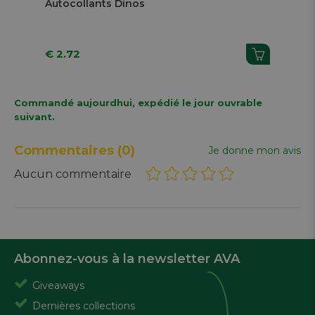
Autocollants Dinos
Aut
€ 2.72
€ 
Commandé aujourdhui, expédié le jour ouvrable
suivant.
Commentaires
(0)
Je donne mon avis
Aucun commentaire
Abonnez-vous à la newsletter AVA
Giveaways
Dernières collections