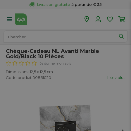
Livraison gratuite
 à partir de € 35
Retour 
gratuit
 dans votre magasin
Plus de  
50 magasins
Commandé avant 18h en semaine, 
expédié aujourd’hui.
Chèque-Cadeau NL Avanti Marble
Gold/Black 10 Pièces
Je donne mon avis
Dimensions: 12,5 x 12,5 cm
Code produit 00861020
Lisez plus