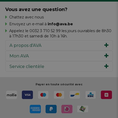
Vous avez une question?
Chattez avec nous
Envoyez un e-mail à
info@ava.be
Appelez le 0032 3 710 52 99 les jours ouvrables de 8h30
à 17h30 et samedi de 10h à 16h.
A propos d'AVA
Mon AVA
Notre histoire
Marques
Service clientèle
Inspiration
Travailler chez AVA
Chèque-cadeau
Magazine AVA Moment
Votre commande
Personal shopper
Magasins
Votre paiement
Payer en toute sécurité avec
Réalisez votre création
Resources
Votre livraison
Rédiger un commentaire
Retour
Réalisez votre création
Rappels de produits