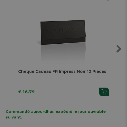
Next
Cheque Cadeau FR Impress Noir 10 Pièces
Che
€ 16.79
€ 
Commandé aujourdhui, expédié le jour ouvrable
suivant.