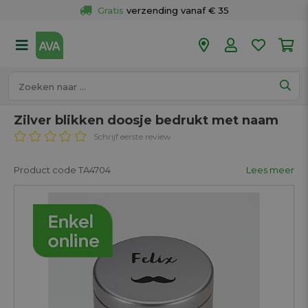
Gratis
 verzending vanaf € 35
Gratis
 ophalen en retour in je winkel
Meer dan 
50 winkels
Voor 18u besteld op werkdagen, 
vandaag verzonden.
Zilver blikken doosje bedrukt met naam
Schrijf eerste review
Product code TA4704
Lees meer