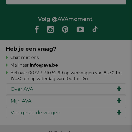
Volg @AVAmoment
Heb je een vraag?
Chat met ons
Mail naar
info@ava.be
Bel naar 0032 3 710 52 99 op werkdagen van 8u30 tot
17u30 en op zaterdag van 10u tot 16u.
Over AVA
Mijn AVA
Ons verhaal
Merken
Veelgestelde vragen
Inspiratie
Werken bij AVA
Cadeaubon
Magazine AVA Moment
Je bestelling
Personal shopper
Winkels
Je betaling