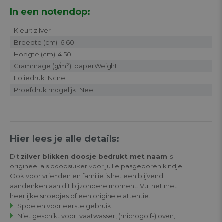
In een notendop:
Kleur: zilver
Breedte (cm): 6.60
Hoogte (cm): 4.50
Grammage (g/m²): paperWeight
Foliedruk: None
Proefdruk mogelijk: Nee
Hier lees je alle details:
Dit
zilver blikken doosje bedrukt met naam
is
origineel als doopsuiker voor jullie pasgeboren kindje.
Ook voor vrienden en familie is het een blijvend
aandenken aan dit bijzondere moment. Vul het met
heerlijke snoepjes of een originele attentie.
Spoelen voor eerste gebruik
Niet geschikt voor: vaatwasser, (microgolf-) oven,