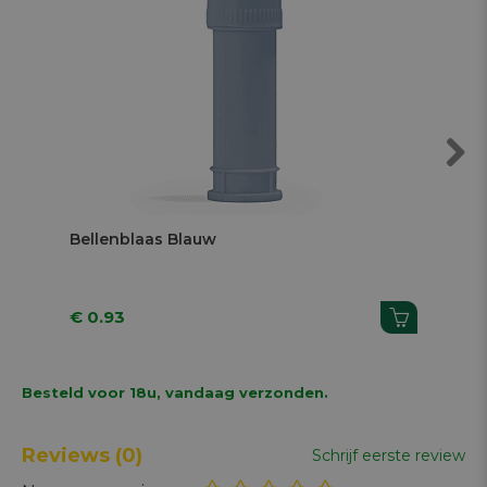
Next
Bellenblaas Blauw
Pot
€ 0.93
€ 1
Besteld voor 18u, vandaag verzonden.
Reviews
(0)
Schrijf eerste review