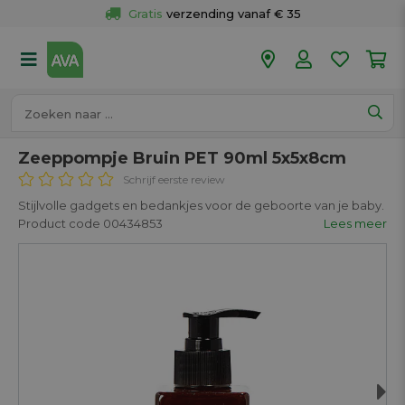
Gratis
 verzending vanaf € 35
Gratis
 ophalen en retour in je winkel
Meer dan 
50 winkels
Voor 18u besteld op werkdagen, 
vandaag verzonden.
Zeeppompje Bruin PET 90ml 5x5x8cm
Schrijf eerste review
Stijlvolle gadgets en bedankjes voor de geboorte van je baby.
Product code 00434853
Lees meer