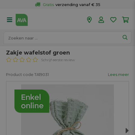
Gratis
 verzending vanaf € 35
Gratis
 ophalen en retour in je winkel
Meer dan 
50 winkels
Voor 18u besteld op werkdagen, 
vandaag verzonden.
Zakje wafelstof groen
Schrijf eerste review
Product code TA19031
Lees meer