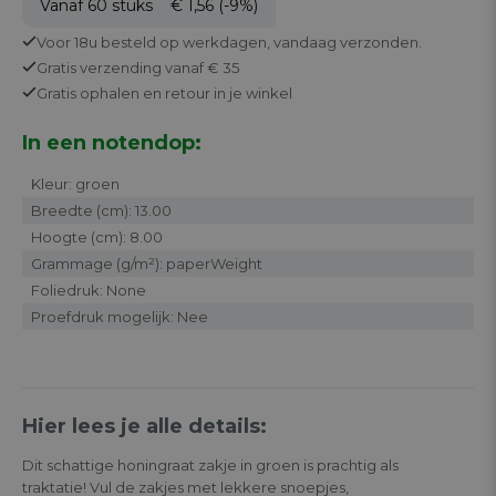
Vanaf 60
stuks
€ 1,56
(-9%)
Voor 18u besteld op werkdagen,
vandaag verzonden.
Gratis
verzending vanaf € 35
Gratis
ophalen en retour in je winkel
In een notendop:
Kleur: groen
Breedte (cm): 13.00
Hoogte (cm): 8.00
Grammage (g/m²): paperWeight
Foliedruk: None
Proefdruk mogelijk: Nee
Hier lees je alle details:
Dit schattige honingraat zakje in groen is prachtig als
traktatie! Vul de zakjes met lekkere snoepjes,