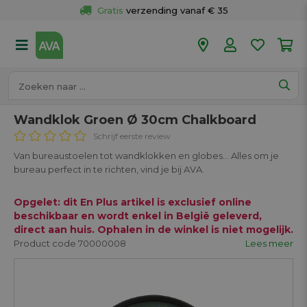
Gratis
 verzending vanaf € 35
Gratis
 ophalen en retour in je winkel
Meer dan 
50 winkels
Voor 18u besteld op werkdagen, 
vandaag verzonden.
Wandklok Groen Ø 30cm Chalkboard
Schrijf eerste review
Van bureaustoelen tot wandklokken en globes… Alles om je
bureau perfect in te richten, vind je bij AVA.
Opgelet: dit En Plus artikel is exclusief online
beschikbaar en wordt enkel in België geleverd,
direct aan huis. Ophalen in de winkel is niet mogelijk.
Product code 70000008
Lees meer