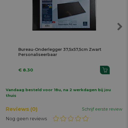
Next
Bureau-Onderlegger 37,5x57,5cm Zwart
Bu
Personaliseerbaar
Bla
€ 8.30
€ 
Vandaag besteld voor 18u, na 2 werkdagen bij jou
thuis
Reviews
(0)
Schrijf eerste review
Nog geen reviews