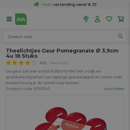
Gratis
 verzending vanaf € 35
Gratis
 ophalen en retour in je winkel
Meer dan 
50 winkels
Voor 18u besteld op werkdagen, 
vandaag verzonden.
Theelichtjes Geur Pomegranate Ø 3,9cm
4u 18 Stuks
4
/5
( 1 Review(s))
De geur van een echte fruitbom! Met het vrolijk en
sprankelend parfum van sappige granaatappel en zoete rode
bessen breng je de zomer naar binnen.
Product code 00101240
Lees meer