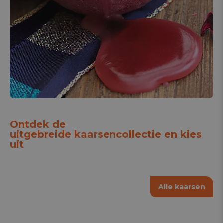
Ontdek de
uitgebreide kaarsencollectie en kies
uit
Alle kaarsen