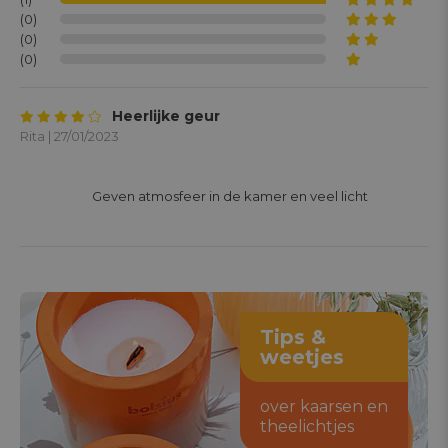
(0)
(0)
(0)
Heerlijke geur
Rita | 27/01/2023
			Geven atmosfeer in de kamer en veel licht 

Tips &
weetjes
over kaarsen en
theelichtjes