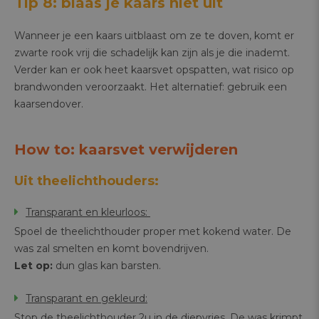
Tip 8: blaas je kaars niet uit
Wanneer je een kaars uitblaast om ze te doven, komt er
zwarte rook vrij die schadelijk kan zijn als je die inademt.
Verder kan er ook heet kaarsvet opspatten, wat risico op
brandwonden veroorzaakt. Het alternatief: gebruik een
kaarsendover.
How to: kaarsvet verwijderen
Uit theelichthouders:
Transparant en kleurloos:
Spoel de theelichthouder proper met kokend water. De
was zal smelten en komt bovendrijven.
Let op:
dun glas kan barsten.
Transparant en gekleurd:
Stop de theelichthouder 2u in de diepvries. De was krimpt