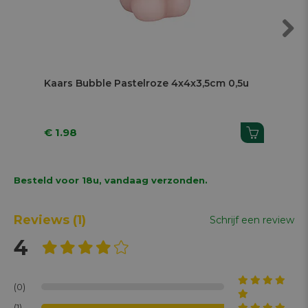
Previous
Next
5u
Kaars Bubble Beige 4x4x3,5cm 0,5u
K
€ 1.98
€
Besteld voor 18u, vandaag verzonden.
Reviews
(1)
Schrijf een review
4
(0)
(1)