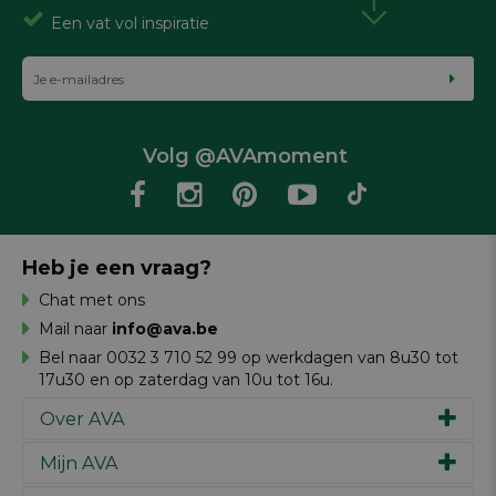
Een vat vol inspiratie
Volg @AVAmoment
Heb je een vraag?
Chat met ons
Mail naar
info@ava.be
Bel naar 0032 3 710 52 99 op werkdagen van 8u30 tot
17u30 en op zaterdag van 10u tot 16u.
Over AVA
Mijn AVA
Ons verhaal
Merken