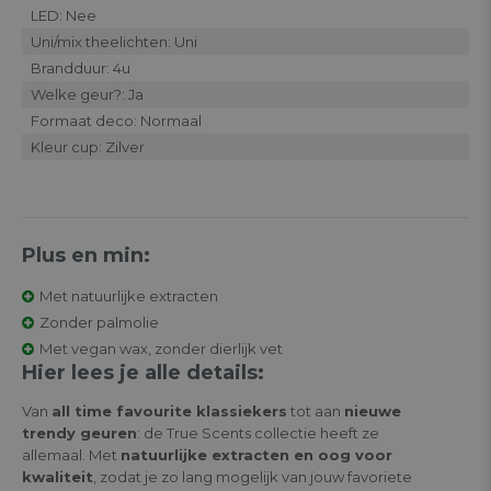
LED: Nee
Uni/mix theelichten: Uni
Brandduur: 4u
Welke geur?: Ja
Formaat deco: Normaal
Kleur cup: Zilver
Plus en min:
Met natuurlijke extracten
Zonder palmolie
Met vegan wax, zonder dierlijk vet
Hier lees je alle details:
Van
all time favourite klassiekers
tot aan
nieuwe
trendy geuren
: de True Scents collectie heeft ze
allemaal. Met
natuurlijke extracten en oog voor
kwaliteit
, zodat je zo lang mogelijk van jouw favoriete