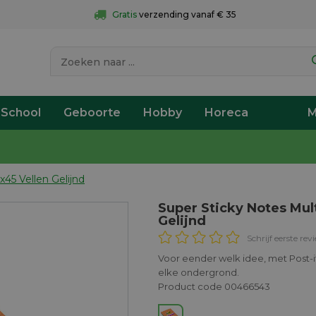
Gratis
 verzending vanaf € 35
 School
Geboorte
Hobby
Horeca
M
45 Vellen Gelijnd
Super Sticky Notes Mul
Gelijnd
Schrijf eerste rev
Voor eender welk idee, met Post-it
elke ondergrond.
Product code 00466543