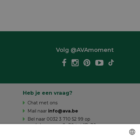
Volg @AVAmoment
Heb je een vraag?
Chat met ons
Mail naar
info@ava.be
Bel naar 0032 3 710 52 99 op
werkdagen van 8u30 tot 17u30 en op
zaterdag van 10u tot 16u.