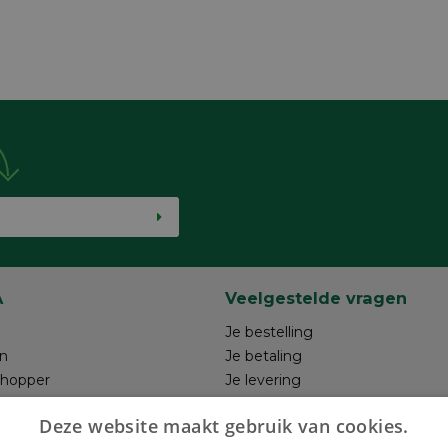
A
Veelgestelde vragen
Je bestelling
n
Je betaling
shopper
Je levering
ntwerp
Je retour
Deze website maakt gebruik van cookies.
hrijven
Maak je ontwerp