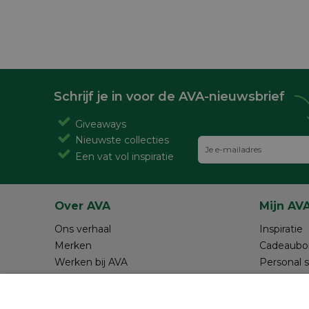
Schrijf je in voor de AVA-nieuwsbrief
Giveaways
Nieuwste collecties
Een vat vol inspiratie
Over AVA
Mijn AV
Ons verhaal
Inspiratie
Merken
Cadeaubo
Werken bij AVA
Personal 
Magazine AVA Moment
Maak je o
Winkels
Review sc