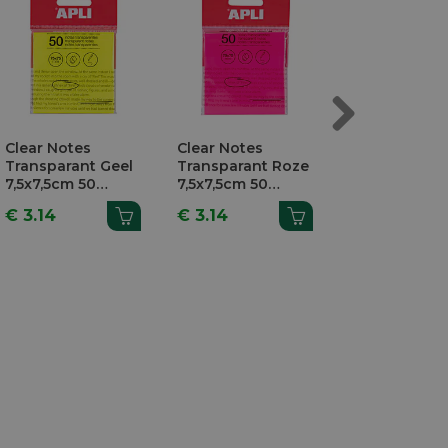
Next
Clear Notes
Clear Notes
Super Sticky
Transparant Geel
Transparant Roze
Notes 76x7
7,5x7,5cm 50
7,5x7,5cm 50
Kleurenset Ri
Vellen
Vellen
Blokken
€ 3.14
€ 3.14
€ 16.48