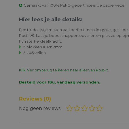
Gemaakt van 100% PEFC-gecertificeerde papiervezel
Hier lees je alle details:
Een to-do lijstje maken kan perfect met de grote, gelijnde
Post-It®. Laat je boodschappen opvallen en plak ze op bij
hun sterke kleefkracht.
3 blokken 101x152mm
3 x 45 vellen
Klik hier om terug te keren naar alles van Post-It.
Besteld voor 18u, vandaag verzonden.
Reviews
(0)
Nog geen reviews