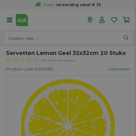
Gratis
 verzending vanaf € 35
Gratis
 ophalen en retour in je winkel
Meer dan 
50 winkels
Voor 18u besteld op werkdagen, 
vandaag verzonden.
Servetten Lemon Geel 32x32cm 20 Stuks
Schrijf eerste review
Product code 00309812
Lees meer