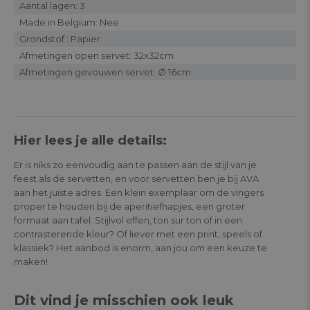
Aantal lagen: 3
Made in Belgium: Nee
Grondstof : Papier
Afmetingen open servet: 32x32cm
Afmetingen gevouwen servet: Ø 16cm
Hier lees je alle details:
Er is niks zo eenvoudig aan te passen aan de stijl van je
feest als de servetten, en voor servetten ben je bij AVA
aan het juiste adres. Een klein exemplaar om de vingers
proper te houden bij de aperitiefhapjes, een groter
formaat aan tafel. Stijlvol effen, ton sur ton of in een
contrasterende kleur? Of liever met een print, speels of
klassiek? Het aanbod is enorm, aan jou om een keuze te
maken!
Dit vind je misschien ook leuk