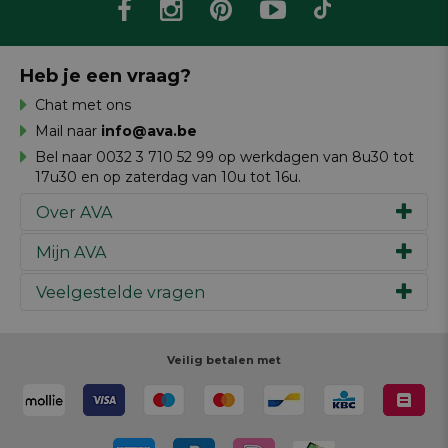
Heb je een vraag?
Chat met ons
Mail naar
info@ava.be
Bel naar 0032 3 710 52 99 op werkdagen van 8u30 tot
17u30 en op zaterdag van 10u tot 16u.
Over AVA
Mijn AVA
Ons verhaal
Merken
Veelgestelde vragen
Inspiratie
Werken bij AVA
Cadeaubon
Magazine AVA Moment
Je bestelling
Personal shopper
Winkels
Je betaling
Veilig betalen met
Maak je ontwerp
Resources
Je levering
Review schrijven
Je retour
Maak je ontwerp