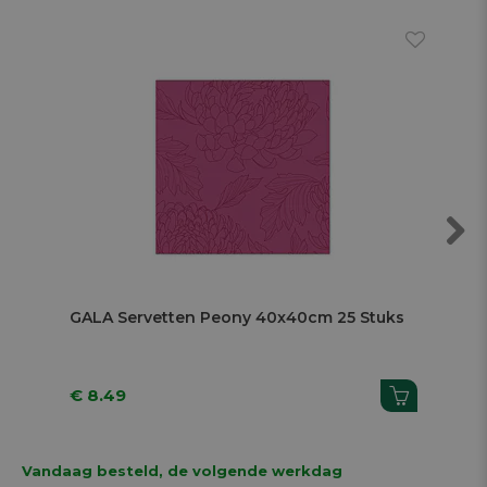
Next
GALA Servetten Peony 40x40cm 25 Stuks
GA
St
€ 8.49
€ 
Vandaag besteld, de volgende werkdag