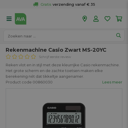
Gratis
 verzending vanaf € 35
Gratis
 ophalen en retour in je winkel
Meer dan 
50 winkels
Voor 18u besteld op werkdagen, 
vandaag verzonden.
Rekenmachine Casio Zwart MS-20YC
Schrijf eerste review
Reken vlot en in stijl met deze kleurrijke Casio rekenmachine.
Het grote scherm en de zachte toetsen maken elke
berekening nét dat tikkeltje aangenamer.
Product code 00860030
Lees meer