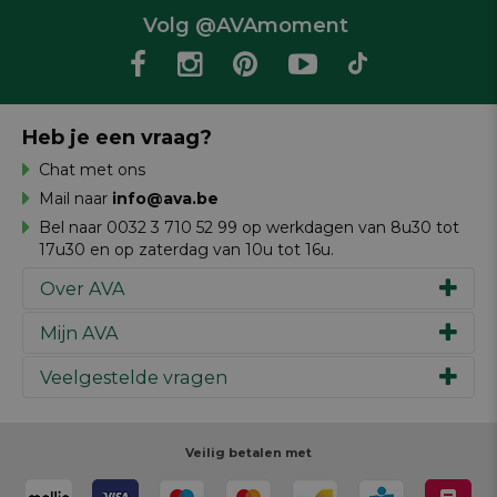
Volg @AVAmoment
Heb je een vraag?
Chat met ons
Mail naar
info@ava.be
Bel naar 0032 3 710 52 99 op werkdagen van 8u30 tot
17u30 en op zaterdag van 10u tot 16u.
Over AVA
Mijn AVA
Ons verhaal
Merken
Veelgestelde vragen
Inspiratie
Werken bij AVA
Cadeaubon
Magazine AVA Moment
Je bestelling
Personal shopper
Winkels
Je betaling
Veilig betalen met
Maak je ontwerp
Resources
Je levering
Review schrijven