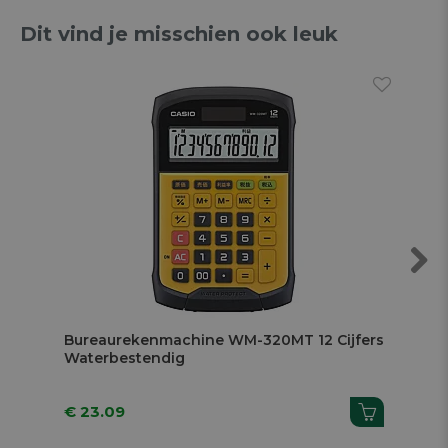
Dit vind je misschien ook leuk
Next
Bureaurekenmachine WM-320MT 12 Cijfers
Te
Waterbestendig
Ce-
€ 23.09
€ 